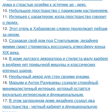
дома и страстью хозяйки к эстетике ар - деко.
10.
Небольшое пространство с парижским настроением.
11.
Интерьер с характером: когда пространство говорит
о людях.
12.
Этот отель в Хабаровске словно продолжает пейзаж
за окном.
13.
Создавая свой дом под Стокгольмом, дизайнер
мимми смарт стремилась воссоздать атмосферу конца
XIX века.
14.
В доме датского декоратора и стилиста малу карберг
в ведбеке нет привычной мишуры и классических
елочных шаров.
15.
Необычный декор для стен своими руками.
16.
Марьям и Антон Разуваевы создали спокойный,
минималистичный интерьер, который остаётся
визуально интересным и функциональным.
17.
В этом загородном доме дизайнер создал два
пространства - уютный кабинет и функциональную