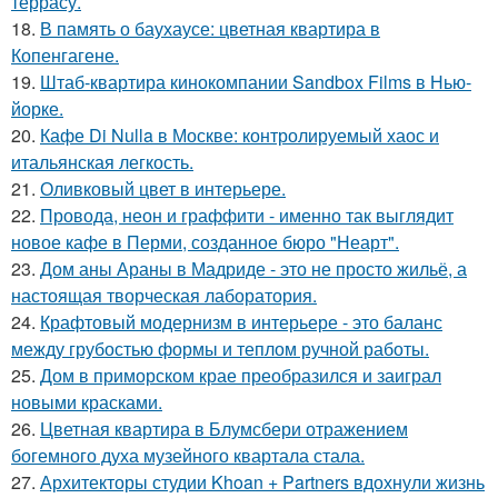
террасу.
18.
В память о баухаусе: цветная квартира в
Копенгагене.
19.
Штаб-квартира кинокомпании Sandbox Films в Нью-
йорке.
20.
Кафе Di Nulla в Москве: контролируемый хаос и
итальянская легкость.
21.
Оливковый цвет в интерьере.
22.
Провода, неон и граффити - именно так выглядит
новое кафе в Перми, созданное бюро "Неарт".
23.
Дом аны Араны в Мадриде - это не просто жильё, а
настоящая творческая лаборатория.
24.
Крафтовый модернизм в интерьере - это баланс
между грубостью формы и теплом ручной работы.
25.
Дом в приморском крае преобразился и заиграл
новыми красками.
26.
Цветная квартира в Блумсбери отражением
богемного духа музейного квартала стала.
27.
Архитекторы студии Khoan + Partners вдохнули жизнь