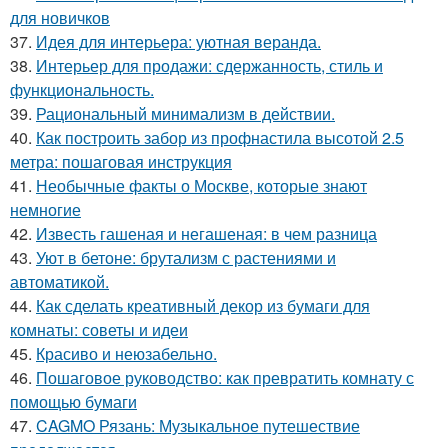
для новичков
37.
Идея для интерьера: уютная веранда.
38.
Интерьер для продажи: сдержанность, стиль и
функциональность.
39.
Рациональный минимализм в действии.
40.
Как построить забор из профнастила высотой 2.5
метра: пошаговая инструкция
41.
Необычные факты о Москве, которые знают
немногие
42.
Известь гашеная и негашеная: в чем разница
43.
Уют в бетоне: брутализм с растениями и
автоматикой.
44.
Как сделать креативный декор из бумаги для
комнаты: советы и идеи
45.
Красиво и неюзабельно.
46.
Пошаговое руководство: как превратить комнату с
помощью бумаги
47.
CAGMO Рязань: Музыкальное путешествие