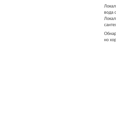
Локал
вода 
Локал
санте
Обнар
но хо