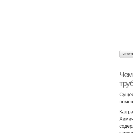
читат
Чем
труб
Сущес
помощ
Как р
Химич
содер
жиров