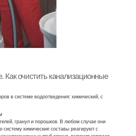
е. Как очистить канализационные
ров в системе водоотведения: химический, с
м
гелей, гранул и порошков. В любом случае они
 систему химические составы реагируют с
 канализационных труб можно, включив горячую