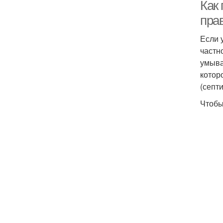
Как
пра
Если 
частн
умыва
котор
(септи
Чтобы