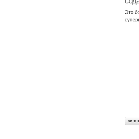
сод
Это б
супер
читат