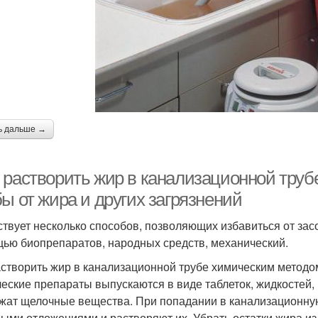
ь дальше →
 растворить жир в канализационной труб
ы от жира и других загрязнений
твует несколько способов, позволяющих избавиться от засо
ью биопрепаратов, народных средств, механический.
астворить жир в канализационной трубе химическим методо
еские препараты выпускаются в виде таблеток, жидкостей, 
жат щелочные вещества. При попадании в канализационную
ыми отложениями и растворяют их. Убрать остатки жира из