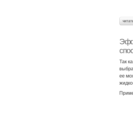
читат
Эфф
спо
Так к
выбра
ее мо
жидко
Приме