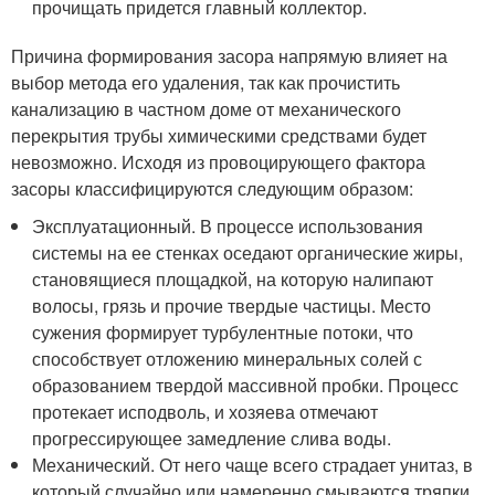
прочищать придется главный коллектор.
Причина формирования засора напрямую влияет на
выбор метода его удаления, так как прочистить
канализацию в частном доме от механического
перекрытия трубы химическими средствами будет
невозможно. Исходя из провоцирующего фактора
засоры классифицируются следующим образом:
Эксплуатационный. В процессе использования
системы на ее стенках оседают органические жиры,
становящиеся площадкой, на которую налипают
волосы, грязь и прочие твердые частицы. Место
сужения формирует турбулентные потоки, что
способствует отложению минеральных солей с
образованием твердой массивной пробки. Процесс
протекает исподволь, и хозяева отмечают
прогрессирующее замедление слива воды.
Механический. От него чаще всего страдает унитаз, в
который случайно или намеренно смываются тряпки,