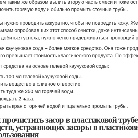
ем таким же образом вылить вторую часть смеси и тоже оста
ючить горячую воду и обильно промыть сточные трубы.
ы нужно проводить аккуратно, чтобы не повредить кожу. Ж
зывам опробовавших этот способ очистки, даже интенсивны
 добиться успеха, нужно четко придерживаться пропорций р
ая каучуковая сода – более мягкое средство. Она тоже про
го превышает стоимость классического продукта. По эффек
т средства на основе гелевой каучуковой соды:
ть 100 мл гелевой каучуковой соды.
ить вещество в сливное отверстие.
ть туда же 250 мл горячей воды.
ождать 2 часа.
рыть кран с горячей водой и тщательно промыть трубы.
 прочистить засор в пластиковой труб
дств, устраняющих засоры в пластиковы
ользования