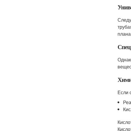
Унив
Следу
труба
плана
Спец
Однак
вещес
Хими
Если 
Реа
Кис
Кисло
Кисло