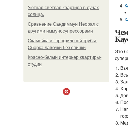
К
Уютная светлая квартира в лучах
солнца.
К
Сравнение Сандиммун Неорал с
Чем
другими иммуносупрессорами
Кау
Скамейка из профильной трубы.
Сборка лавочки без спинки
Это б
Красно-белый интерьер квартиры-
супер
студии
Взя
Всы
Зал
Хор
Дов
Пос
Наг
гор
Мед