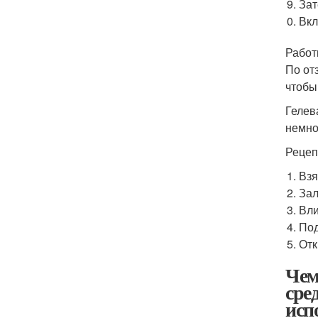
Зат
Вкл
Работ
По от
чтобы
Гелев
немно
Рецеп
Взя
Зал
Вли
Под
Отк
Чем
сре
исп