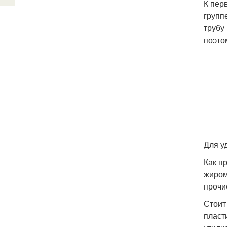
К пер
групп
трубу
поэто
Для у
Как п
жиром
прочи
Стоит
пласт