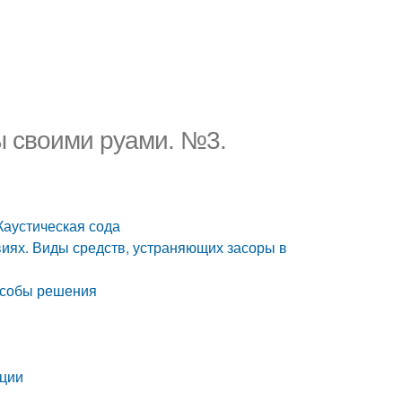
ы своими руами. №3.
Каустическая сода
виях. Виды средств, устраняющих засоры в
пособы решения
ации