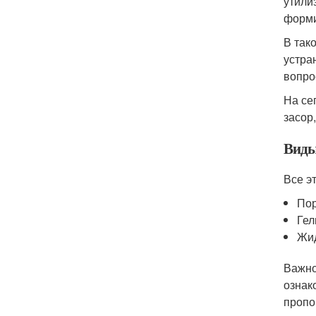
утили
форми
В так
устра
вопро
На се
засор
Виды
Все э
По
Гел
Жи
Важно
ознак
пропо