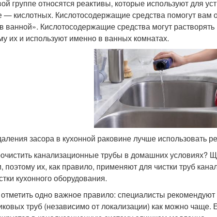
вой группе относятся реактивы, которые используют для ус
е — кислотных. Кислотосодержащие средства помогут вам о
 в ванной». Кислотосодержащие средства могут растворят
му их и используют именно в ванных комнатах.
даления засора в кухонной раковине лучше использовать р
рочистить канализационные трубы в домашних условиях? Щ
, поэтому их, как правило, применяют для чистки труб кан
стки кухонного оборудования.
 отметить одно важное правило: специалисты рекомендуют
иковых труб (независимо от локализации) как можно чаще. 