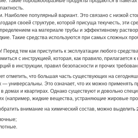
ие. Такие порошкообразные продукты продаются в пакетах
пактность.
и. Наиболее популярный вариант. Это связано с низкой сто
годаря своей структуре, которой присуща текучесть, эти 
пределением на материале трубы и эффективному растворе
кие. Такие средства используются при самых сложных пр
! Перед тем как приступить к эксплуатации любого средств
омиться с инструкцией, которая, как правило, прилагается 
рций в инструкции, правил безопасности и прочих требован
ет отметить, что большая часть существующих на сегодняш
х — универсальны. Это означает, что их можно применять 
 в домах и квартирах. Однако существуют и довольно спе
ях (например, жидкие вещества, устраняющие жировые про
обратить внимание на химический состав, можно выделить 2
лочные;
лотные.