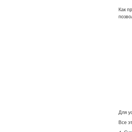
Как п
позво
Для у
Все э