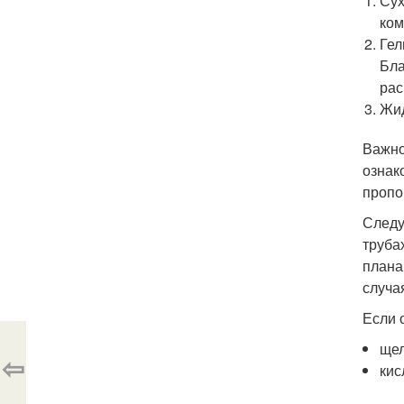
Сух
ком
Гел
Бла
рас
Жид
Важно
ознак
пропо
Следу
труба
плана
случа
Если 
ще
⇦
кис