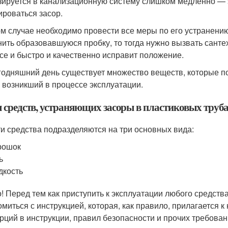
зируется в канализационную систему слишком медленно — э
роваться засор.
ом случае необходимо провести все меры по его устранени
нить образовавшуюся пробку, то тогда нужно вызвать санте
се и быстро и качественно исправит положение.
годняшний день существует множество веществ, которые по
, возникший в процессе эксплуатации.
 средств, устраняющих засоры в пластиковых труб
ти средства подразделяются на три основных вида:
рошок
ь
дкость
! Перед тем как приступить к эксплуатации любого средств
омиться с инструкцией, которая, как правило, прилагается 
рций в инструкции, правил безопасности и прочих требован