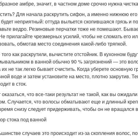
бразное амбре, значит, в частном доме срочно нужна чистк
истить? Для начала раскрутить сифон, а именно нижнюю его ч
, будет неприятный: оттуда выльется скопившаяся грязь и п
авьте ведро. Резиновые перчатки тоже не помешают. Бывает
 Не прилагайте чрезмерных усилий, чтобы не сломать его и
вовать, обмотав место соединения какой-либо тряпкой.
 того как раскрутили, вычистите отстойник. В кухонном буду
мывальником в ванной обычно 90 % загрязнений — это воло
а их не так легко бывает счистить. Когда уберете основную г
чной воде и затем установите на место, плотно закрутив. Т
одит в сток.
 оказаться, что все-таки результат не такой, как вы ожидал
ом. Случается, что волосы обматывают еще и длинный креп
 время снизу следует придерживать, чтобы он не вращался 
ор стока под ванной
ьшинстве случаев это происходит из-за скопления волос, по