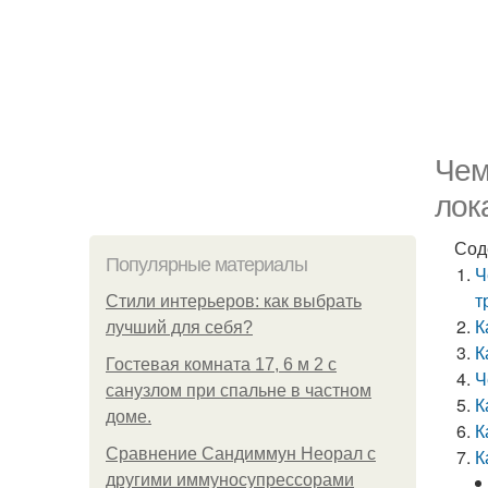
Чем
лок
Сод
Популярные материалы
Ч
т
Стили интерьеров: как выбрать
К
лучший для себя?
К
Гостевая комната 17, 6 м 2 с
Ч
санузлом при спальне в частном
К
доме.
К
Сравнение Сандиммун Неорал с
К
другими иммуносупрессорами