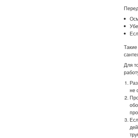
Перед
Осм
Убе
Есл
Такие
санте
Для т
работ
Раз
не 
Про
обо
про
Есл
дей
тру