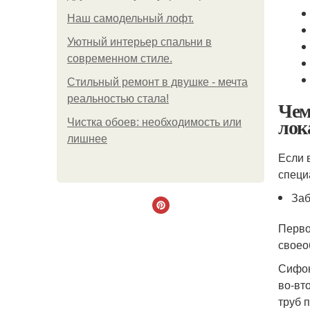
Наш самодельный лофт.
Уютный интерьер спальни в
современном стиле.
Стильный ремонт в двушке - мечта
реальностью стала!
Чем
лок
Чистка обоев: необходимость или
лишнее
Если 
специ
Заб
Перво
своео
Сифон
во-вт
труб 