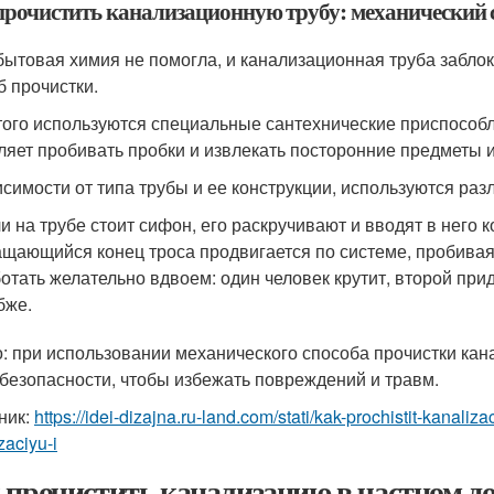
прочистить канализационную трубу: механический 
бытовая химия не помогла, и канализационная труба забло
б прочистки.
того используются специальные сантехнические приспособле
ляет пробивать пробки и извлекать посторонние предметы и
исимости от типа трубы и ее конструкции, используются раз
и на трубе стоит сифон, его раскручивают и вводят в него к
щающийся конец троса продвигается по системе, пробивая
отать желательно вдвоем: один человек крутит, второй при
бже.
: при использовании механического способа прочистки ка
безопасности, чтобы избежать повреждений и травм.
ник:
https://idei-dizajna.ru-land.com/stati/kak-prochistit-kanaliz
zaciyu-i
 прочистить канализацию в частном до