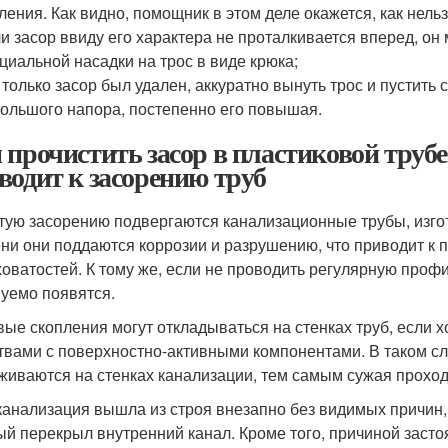
ления. Как видно, помощник в этом деле окажется, как нельз
и засор ввиду его характера не проталкивается вперед, о
циальной насадки на трос в виде крюка;
 только засор был удален, аккуратно вынуть трос и пустить 
ольшого напора, постепенно его повышая.
 прочистить засор в пластиковой трубе
водит к засорению труб
тую засорению подвергаются канализационные трубы, изгот
ни они поддаются коррозии и разрушению, что приводит к 
оватостей. К тому же, если не проводить регулярную профи
уемо появятся.
ые скопления могут откладываться на стенках труб, если
твами с поверхностно-активными компонентами. В таком с
живаются на стенках канализации, тем самым сужая проход
канализация вышла из строя внезапно без видимых причин, 
ый перекрыл внутренний канал. Кроме того, причиной заст