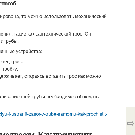
способ
кирована, то можно использовать механический
ния, такие как сантехнический трос. Он
з трубы.
личные устройства:
онец троса.
 пробку.
держивает, стараясь вставить трос как можно
нализационной трубы необходимо соблюдать
aciyu-i-ustranit-zasor-v-trube-samomu-kak-prochistit-
⇨
ме тросом. Как прочистить