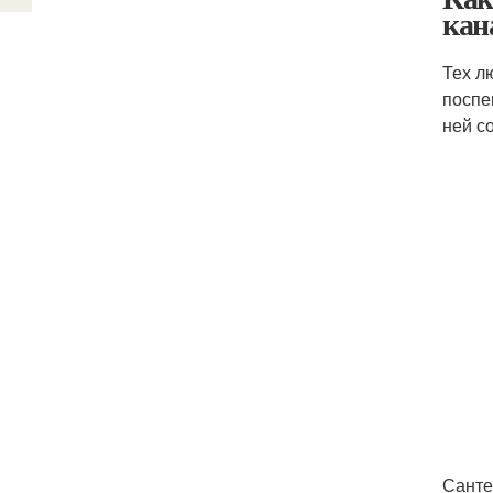
кан
Тех л
поспе
ней с
Санте