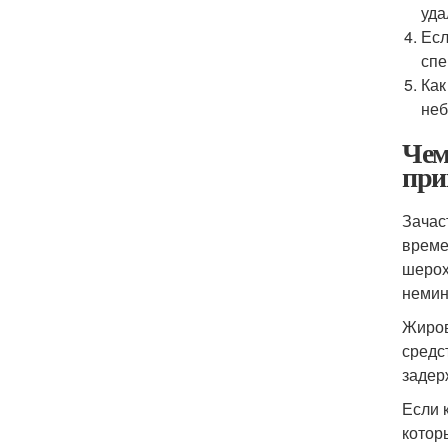
уда
Есл
спе
Как
неб
Чем
при
Зачас
време
шерох
немин
Жиров
средс
задер
Если 
котор