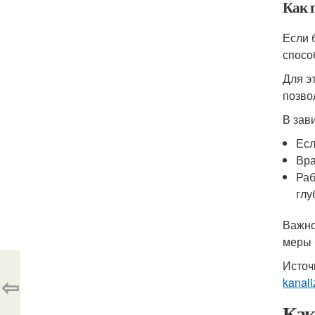
Как 
Если 
спосо
Для э
позво
В зав
Есл
Вра
Раб
глу
Важно
меры 
Источ
⇦
kanali
Как