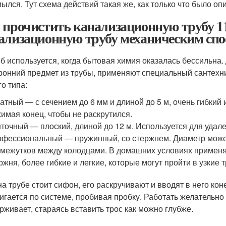
мылся. Тут схема действий такая же, как только что было оп
 прочистить канализационную трубу 1
ализационную трубу механическим спо
б используется, когда бытовая химия оказалась бессильна. 
ронний предмет из трубы, применяют специальный сантехни
го типа:
атный — с сечением до 6 мм и длиной до 5 м, очень гибкий 
имая конец, чтобы не раскрутился.
точный — плоский, длиной до 12 м. Используется для удал
фессиональный — пружинный, со стержнем. Диаметр может
межутков между колодцами. В домашних условиях применя
ржня, более гибкие и легкие, которые могут пройти в узкие 
на трубе стоит сифон, его раскручивают и вводят в него к
игается по системе, пробивая пробку. Работать желательно 
рживает, стараясь вставить трос как можно глубже.