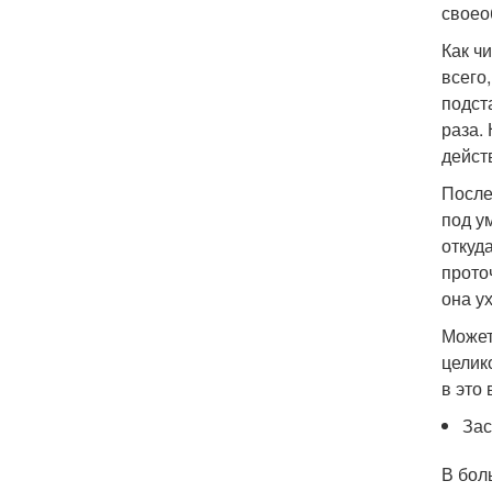
своео
Как ч
всего
подст
раза.
дейст
После
под у
откуд
прото
она ух
Может
целик
в это
Зас
В бол