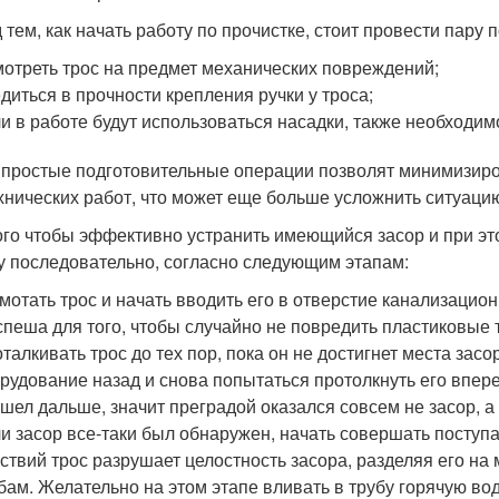
 тем, как начать работу по прочистке, стоит провести пару
отреть трос на предмет механических повреждений;
диться в прочности крепления ручки у троса;
и в работе будут использоваться насадки, также необходим
 простые подготовительные операции позволят минимизиро
хнических работ, что может еще больше усложнить ситуаци
ого чтобы эффективно устранить имеющийся засор и при эт
у последовательно, согласно следующим этапам:
мотать трос и начать вводить его в отверстие канализацион
спеша для того, чтобы случайно не повредить пластиковые 
талкивать трос до тех пор, пока он не достигнет места засо
рудование назад и снова попытаться протолкнуть его впере
шел дальше, значит преградой оказался совсем не засор, 
и засор все-таки был обнаружен, начать совершать поступ
ствий трос разрушает целостность засора, разделяя его на 
бам. Желательно на этом этапе вливать в трубу горячую во