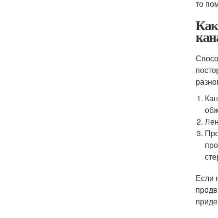
то по
Как
кан
Спосо
посто
разно
Кан
обж
Лен
Про
про
сте
Если 
продв
приде