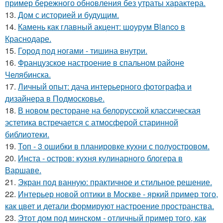
пример бережного обновления без утраты характера.
13.
Дом с историей и будущим.
14.
Камень как главный акцент: шоурум Blanco в
Краснодаре.
15.
Город под ногами - тишина внутри.
16.
Французское настроение в спальном районе
Челябинска.
17.
Личный опыт: дача интерьерного фотографа и
дизайнера в Подмосковье.
18.
В новом ресторане на белорусской классическая
эстетика встречается с атмосферой старинной
библиотеки.
19.
Топ - 3 ошибки в планировке кухни с полуостровом.
20.
Инста - остров: кухня кулинарного блогера в
Варшаве.
21.
Экран под ванную: практичное и стильное решение.
22.
Интерьер новой оптики в Москве - яркий пример того,
как цвет и детали формируют настроение пространства.
23.
Этот дом под минском - отличный пример того, как