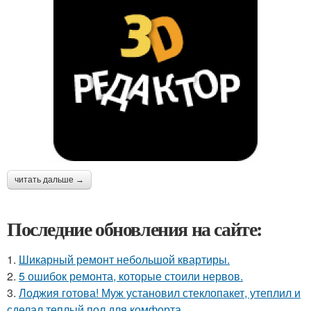
читать дальше →
Последние обновления на сайте:
1.
Шикарный ремонт небольшой квартиры.
2.
5 ошибок ремонта, которые стоили нервов.
3.
Лоджия готова! Муж установил стеклопакет, утеплил и
сделал теплый пол для комфорта.