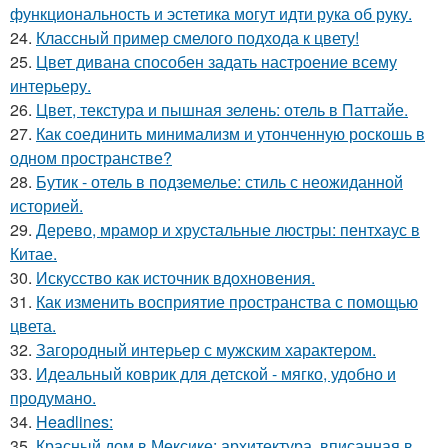
функциональность и эстетика могут идти рука об руку.
24.
Классный пример смелого подхода к цвету!
25.
Цвет дивана способен задать настроение всему
интерьеру.
26.
Цвет, текстура и пышная зелень: отель в Паттайе.
27.
Как соединить минимализм и утонченную роскошь в
одном пространстве?
28.
Бутик - отель в подземелье: стиль с неожиданной
историей.
29.
Дерево, мрамор и хрустальные люстры: пентхаус в
Китае.
30.
Искусство как источник вдохновения.
31.
Как изменить восприятие пространства с помощью
цвета.
32.
Загородный интерьер с мужским характером.
33.
Идеальный коврик для детской - мягко, удобно и
продумано.
34.
Headlines:
35.
Красный дом в Мексике: архитектура, вписанная в