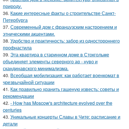
природу.
36.
Какие интересные факты о строительстве Санкт-
Петербурга
37.
Современный дом с французским настроением и
этническими акцентами.
38.
Удобство и практичность: забор из одностороннего
профнастила
39.
Эта квартира в старинном доме в Стокгольме
объединяет элементы северного ар - нуво и
скандинавского минимализма.
40.
Всеобщая мобилизация: как работает военкомат в
чрезвычайной ситуации
41.
Как правильно хранить гашеную известь: советы и
рекомендации
42.
- How has Moscow's architecture evolved over the
centuries
43.
Уникальные концерты Славы в Чите: расписание и
детали