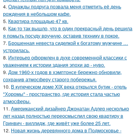
4.
Однажды подруга позвала меня отметить её день
рождения в небольшом кафе.
5.
Квартира площадью 47 кв.
6.
Как-то так вышло, что в один прекрасный день решила
я помыть посуду вручную, оставив технику в покое.
7.
Брошенная невеста сиделкой к богатому мужчине …
устроилась.
8.
Интерьер оформлен в духе современной классики с
уважением к истории здания эпохи ар - нуво.
9.
Дом 1960-х годов в хэмптонсе бережно обновили,
сохранив атмосферу старого побережья.
10.
В купеческом доме XIX века открылся бутик - отель
"Хоромы" - пространство, где история стала частью
атмосферы.
11.
Американский дизайнер Джонатан Адлер несколько
лет назад полностью переосмыслил свою квартиру в
Гринвич - виллидж, где живёт уже более 25 лет.
12.
Новая жизнь деревянного дома в Подмосковье -