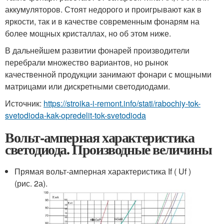
аккумуляторов. Стоят недорого и проигрывают как в
яркости, так и в качестве современным фонарям на
более мощных кристаллах, но об этом ниже.
В дальнейшем развитии фонарей производители
перебрали множество вариантов, но рынок
качественной продукции занимают фонари с мощными
матрицами или дискретными светодиодами.
Источник:
https://stroika-i-remont.info/stati/rabochiy-tok-
svetodioda-kak-opredelit-tok-svetodioda
Вольт-амперная характеристика
светодиода. Производные величины
Прямая вольт-амперная характеристика I
f
( U
f
)
(рис. 2а).