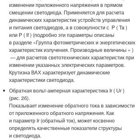
изменении приложенного напряжения в прямом
смещении светодиода. Применяется для расчета
динамических характеристик устройств управления
и питания светодиодов, а в совокупности с P ( T
a
)
или P ( I
f
) (подробно эти параметры описаны
в разделе «Группа фотометрических и энергетических
характеристик излучения. Производные величины » )
— для расчетов светотехнических характеристик при
изменении указанных электрических параметров.
Крутизна ВАХ характеризует динамические
характеристики светодиода.
Обратная вольт-амперная характеристика I
r
( U
r
)
(рис. 2б).
Показывает изменение обратного тока в зависимости
от приложенного обратного напряжения. Как
и параметр I
r
(обратный ток), может косвенно
определять качественные показатели структуры
и светодиода.