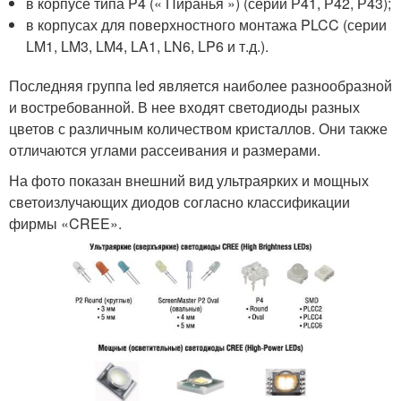
в корпусе типа P4 (« Пиранья ») (серии Р41, Р42, Р43);
в корпусах для поверхностного монтажа PLCC (серии
LM1, LM3, LM4, LA1, LN6, LP6 и т.д.).
Последняя группа led является наиболее разнообразной
и востребованной. В нее входят светодиоды разных
цветов с различным количеством кристаллов. Они также
отличаются углами рассеивания и размерами.
На фото показан внешний вид ультраярких и мощных
светоизлучающих диодов согласно классификации
фирмы «CREE».