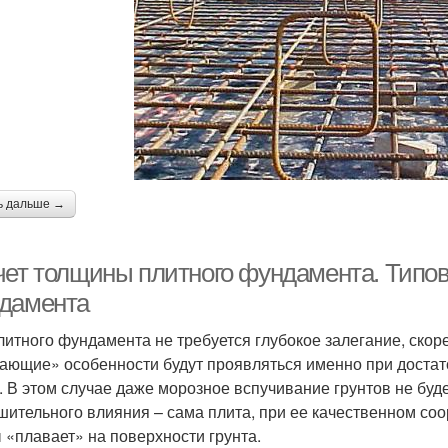
ь дальше →
чет толщины плитного фундамента. Типов
дамента
литного фундамента не требуется глубокое залегание, скоре
ающие» особенности будут проявляться именно при достат
. В этом случае даже морозное вспучивание грунтов не буде
шительного влияния – сама плита, при ее качественном со
ы «плавает» на поверхности грунта.