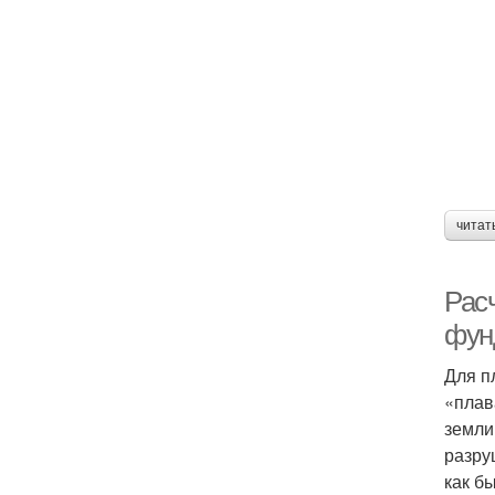
читат
Рас
фун
Для п
«плав
земли
разру
как б