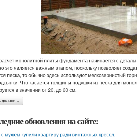
 расчет монолитной плиты фундамента начинается с детальн
о это является важным этапом, поскольку позволяет создат
тся песка, то обычно здесь используют мелкозернистый гор
одсыпки. Что касается толщины подушки из песка для моно
уется в значении от 20, до 60 см.
ь дальше →
ледние обновления на сайте:
 с мужем купили квартиру ради винтажных кресел.