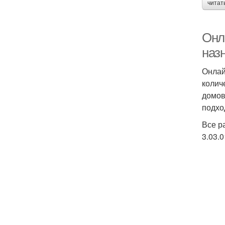
читат
Онл
наз
Онлай
колич
домов
подхо
Все р
3.03.