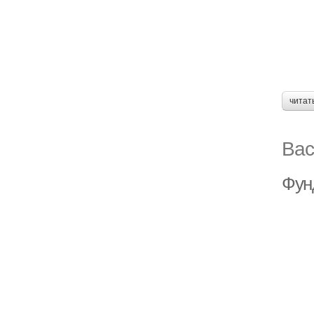
читат
Вас
Фун