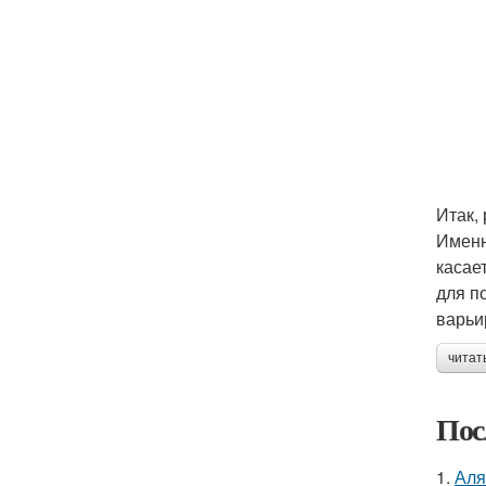
Итак,
Именн
касае
для п
варьир
читат
Пос
1.
Аля