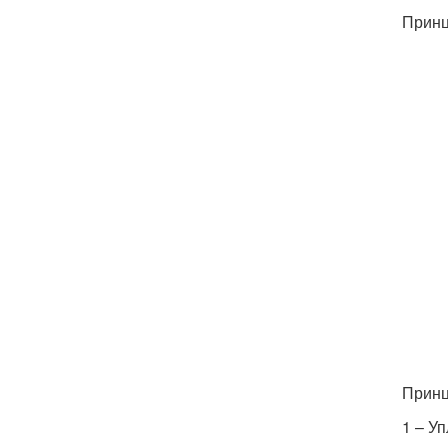
Принц
Принц
1 – У