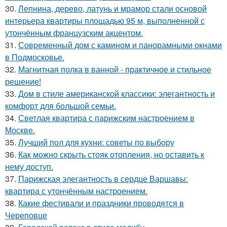
30.
Лепнина, дерево, латунь и мрамор стали основой
интерьера квартиры площадью 95 м, выполненной с
утончённым французским акцентом.
31.
Современный дом с камином и панорамными окнами
в Подмосковье.
32.
Магнитная полка в ванной - практичное и стильное
решение!
33.
Дом в стиле американской классики: элегантность и
комфорт для большой семьи.
34.
Светлая квартира с парижским настроением в
Москве.
35.
Лучший пол для кухни: советы по выбору
36.
Как можно скрыть стояк отопления, но оставить к
нему доступ.
37.
Парижская элегантность в сердце Варшавы:
квартира с утончённым настроением.
38.
Какие фестивали и праздники проводятся в
Череповце