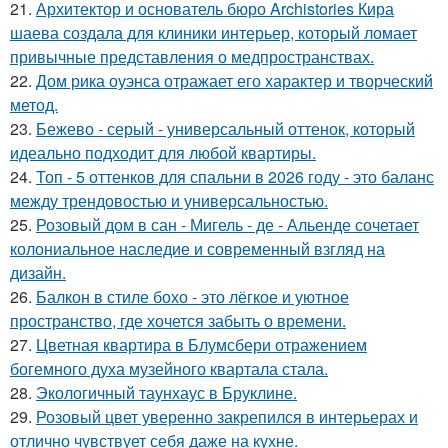
21.
Архитектор и основатель бюро Archistories Кира
шаева создала для клиники интерьер, который ломает
привычные представления о медпространствах.
22.
Дом рика оуэнса отражает его характер и творческий
метод.
23.
Бежево - серый - универсальный оттенок, который
идеально подходит для любой квартиры.
24.
Топ - 5 оттенков для спальни в 2026 году - это баланс
между трендовостью и универсальностью.
25.
Розовый дом в сан - Мигель - де - Альенде сочетает
колониальное наследие и современный взгляд на
дизайн.
26.
Балкон в стиле бохо - это лёгкое и уютное
пространство, где хочется забыть о времени.
27.
Цветная квартира в Блумсбери отражением
богемного духа музейного квартала стала.
28.
Экологичный таунхаус в Бруклине.
29.
Розовый цвет уверенно закрепился в интерьерах и
отлично чувствует себя даже на кухне.