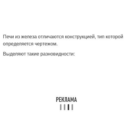
Металл для печи
Чугунные печи
Печи из железа отличаются конструкцией, тип которой
определяется чертежом.
Выделяют такие разновидности:
Стали для печей
Печи в бане
Печи из металла
Каменка для бани
Кирпичные печи
Кирпичная печь