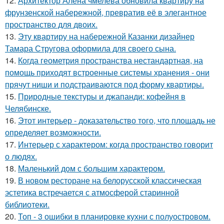
12.
Архитектор Алена чмелева обновила квартиру на
фрунзенской набережной, превратив её в элегантное
пространство для двоих.
13.
Эту квартиру на набережной Казанки дизайнер
Тамара Стругова оформила для своего сына.
14.
Когда геометрия пространства нестандартная, на
помощь приходят встроенные системы хранения - они
прячут ниши и подстраиваются под форму квартиры.
15.
Природные текстуры и джапанди: кофейня в
Челябинске.
16.
Этот интерьер - доказательство того, что площадь не
определяет возможности.
17.
Интерьер с характером: когда пространство говорит
о людях.
18.
Маленький дом с большим характером.
19.
В новом ресторане на белорусской классическая
эстетика встречается с атмосферой старинной
библиотеки.
20.
Топ - 3 ошибки в планировке кухни с полуостровом.