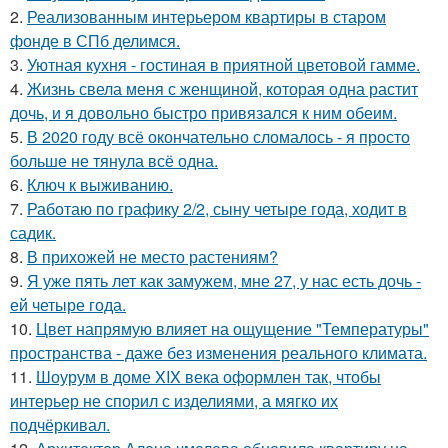
2.
Реализованным интерьером квартиры в старом
фонде в СПб делимся.
3.
Уютная кухня - гостиная в приятной цветовой гамме.
4.
Жизнь свела меня с женщиной, которая одна растит
дочь, и я довольно быстро привязался к ним обеим.
5.
В 2020 году всё окончательно сломалось - я просто
больше не тянула всё одна.
6.
Ключ к выживанию.
7.
Работаю по графику 2/2, сыну четыре года, ходит в
садик.
8.
В прихожей не место растениям?
9.
Я уже пять лет как замужем, мне 27, у нас есть дочь -
ей четыре года.
10.
Цвет напрямую влияет на ощущение "Температуры"
пространства - даже без изменения реального климата.
11.
Шоурум в доме XIX века оформлен так, чтобы
интерьер не спорил с изделиями, а мягко их
подчёркивал.