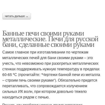
Печи с порядовкой
Простая печь
читать дальше →
Банные печи своими руками
металлические. Печи для русской
Печь с закрытой
Камни для бани
бани, сделанные своими руками
каменкой
Самое главное при изготавливании по чертежам
металлических печей для бани своими руками – это
учесть, что невозможно при разогретых металлических
Печь из кирпича
стенках поддерживать нужную температуру в пределах
60-65 ºС (прочитайте: “Чертежи банной печи из металла
– строим печь своими руками”). Обязательно придется
перетапливать, что сопровождается излучением
сильных ИК волн, при котором довольно тяжело
находиться рядом с печью.
Решить эту проблему можно двумя методами: