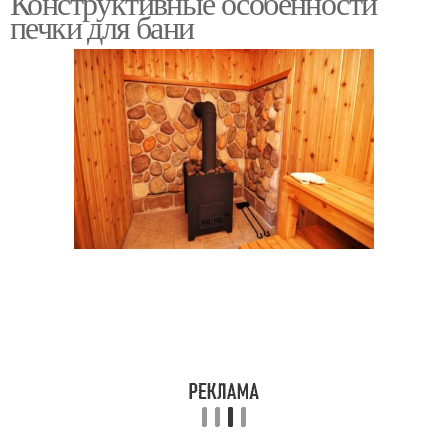
Конструктивные особенности
печки для бани
Печи для русской бани
Металлические печи
Банные печи
Банная печь
Металлическая печь
Сварная печь
Печь на дровах
Каменки для бани