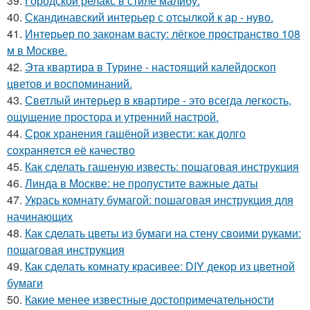
39.
Городской релакс в стиле малибу.
40.
Скандинавский интерьер с отсылкой к ар - нуво.
41.
Интерьер по законам васту: лёгкое пространство 108
м в Москве.
42.
Эта квартира в Турине - настоящий калейдоскоп
цветов и воспоминаний.
43.
Светлый интерьер в квартире - это всегда легкость,
ощущение простора и утренний настрой.
44.
Срок хранения гашёной извести: как долго
сохраняется её качество
45.
Как сделать гашеную известь: пошаговая инструкция
46.
Линда в Москве: не пропустите важные даты
47.
Укрась комнату бумагой: пошаговая инструкция для
начинающих
48.
Как сделать цветы из бумаги на стену своими руками:
пошаговая инструкция
49.
Как сделать комнату красивее: DIY декор из цветной
бумаги
50.
Какие менее известные достопримечательности