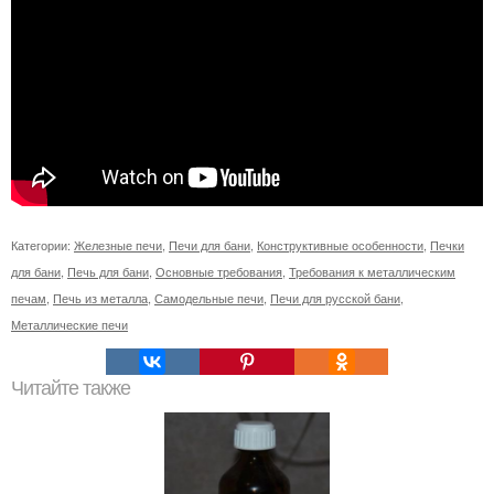
Категории:
Железные печи
,
Печи для бани
,
Конструктивные особенности
,
Печки
для бани
,
Печь для бани
,
Основные требования
,
Требования к металлическим
печам
,
Печь из металла
,
Самодельные печи
,
Печи для русской бани
,
Металлические печи
Читайте также