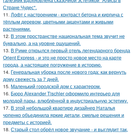
галезник вдохновлена сказочной эстетикой "Алисы в
Стране Чудес".
11.
Лофт с настроением - контраст бетона и кирпича с
тёплым деревом, цветными акцентами и живыми
растениями.
12.
В этом пространстве национальная тема звучит не
буквально, а на уровне ощущений.
13.
В Риме открылся первый отель легендарного бренда
Orient Express - и это не просто новое место на карте
города, а настоящее погружение в историю.
14.
Генеральная уборка после нового года: как вернуть
дому свежесть за 7 дней.
15.
Маленький городской дом с характером.
16.
Бюро Alexander Tischler оформило интерьер для
молодой пары, влюблённой в индустриальную эстетику.
17.
В этой небольшой квартире дизайнер Наталья
чопенко объединила яркие детали, смелые решения и
предметы с историей.
18.
Старый стол обрёл новое звучание - и выглядит так,