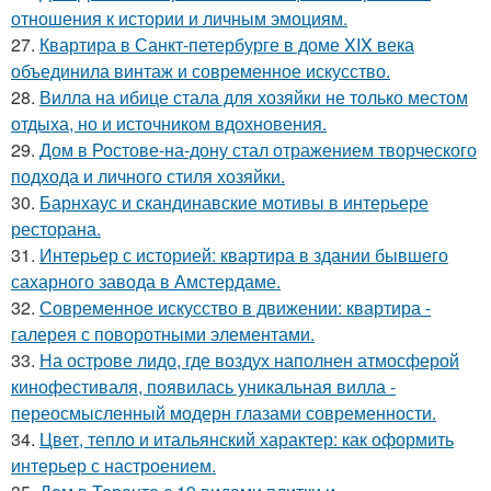
отношения к истории и личным эмоциям.
27.
Квартира в Санкт-петербурге в доме XIX века
объединила винтаж и современное искусство.
28.
Вилла на ибице стала для хозяйки не только местом
отдыха, но и источником вдохновения.
29.
Дом в Ростове-на-дону стал отражением творческого
подхода и личного стиля хозяйки.
30.
Барнхаус и скандинавские мотивы в интерьере
ресторана.
31.
Интерьер с историей: квартира в здании бывшего
сахарного завода в Амстердаме.
32.
Современное искусство в движении: квартира -
галерея с поворотными элементами.
33.
На острове лидо, где воздух наполнен атмосферой
кинофестиваля, появилась уникальная вилла -
переосмысленный модерн глазами современности.
34.
Цвет, тепло и итальянский характер: как оформить
интерьер с настроением.