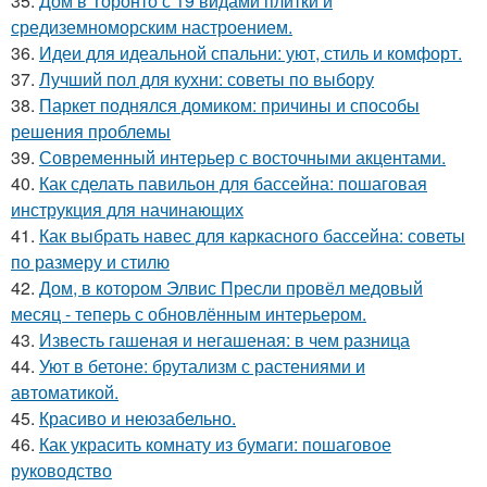
35.
Дом в Торонто с 19 видами плитки и
средиземноморским настроением.
36.
Идеи для идеальной спальни: уют, стиль и комфорт.
37.
Лучший пол для кухни: советы по выбору
38.
Паркет поднялся домиком: причины и способы
решения проблемы
39.
Современный интерьер с восточными акцентами.
40.
Как сделать павильон для бассейна: пошаговая
инструкция для начинающих
41.
Как выбрать навес для каркасного бассейна: советы
по размеру и стилю
42.
Дом, в котором Элвис Пресли провёл медовый
месяц - теперь с обновлённым интерьером.
43.
Известь гашеная и негашеная: в чем разница
44.
Уют в бетоне: брутализм с растениями и
автоматикой.
45.
Красиво и неюзабельно.
46.
Как украсить комнату из бумаги: пошаговое
руководство