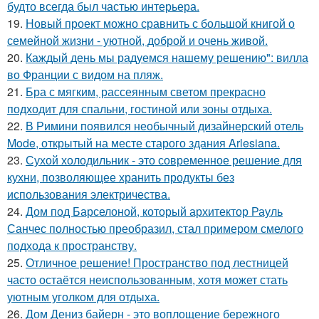
будто всегда был частью интерьера.
19.
Новый проект можно сравнить с большой книгой о
семейной жизни - уютной, доброй и очень живой.
20.
Каждый день мы радуемся нашему решению": вилла
во Франции с видом на пляж.
21.
Бра с мягким, рассеянным светом прекрасно
подходит для спальни, гостиной или зоны отдыха.
22.
В Римини появился необычный дизайнерский отель
Mode, открытый на месте старого здания Arlesiana.
23.
Сухой холодильник - это современное решение для
кухни, позволяющее хранить продукты без
использования электричества.
24.
Дом под Барселоной, который архитектор Рауль
Санчес полностью преобразил, стал примером смелого
подхода к пространству.
25.
Отличное решение! Пространство под лестницей
часто остаётся неиспользованным, хотя может стать
уютным уголком для отдыха.
26.
Дом Дениз байерн - это воплощение бережного