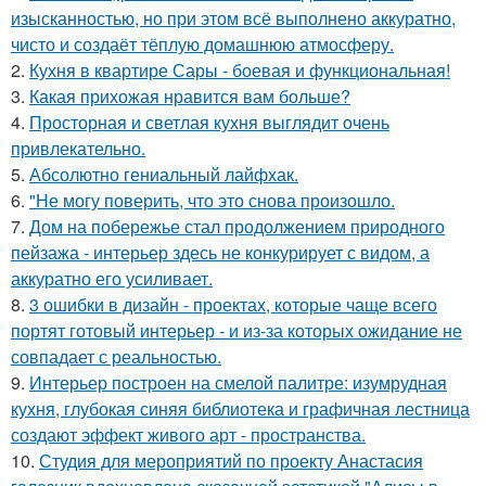
изысканностью, но при этом всё выполнено аккуратно,
чисто и создаёт тёплую домашнюю атмосферу.
2.
Кухня в квартире Сары - боевая и функциональная!
3.
Какая прихожая нравится вам больше?
4.
Просторная и светлая кухня выглядит очень
привлекательно.
5.
Абсолютно гениальный лайфхак.
6.
"Не могу поверить, что это снова произошло.
7.
Дом на побережье стал продолжением природного
пейзажа - интерьер здесь не конкурирует с видом, а
аккуратно его усиливает.
8.
3 ошибки в дизайн - проектах, которые чаще всего
портят готовый интерьер - и из-за которых ожидание не
совпадает с реальностью.
9.
Интерьер построен на смелой палитре: изумрудная
кухня, глубокая синяя библиотека и графичная лестница
создают эффект живого арт - пространства.
10.
Студия для мероприятий по проекту Анастасия