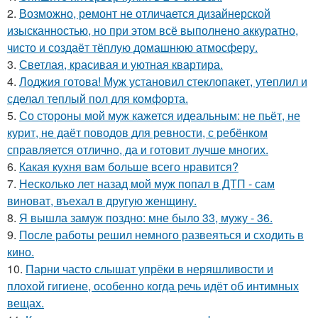
2.
Возможно, ремонт не отличается дизайнерской
изысканностью, но при этом всё выполнено аккуратно,
чисто и создаёт тёплую домашнюю атмосферу.
3.
Светлая, красивая и уютная квартира.
4.
Лоджия готова! Муж установил стеклопакет, утеплил и
сделал теплый пол для комфорта.
5.
Со стороны мой муж кажется идеальным: не пьёт, не
курит, не даёт поводов для ревности, с ребёнком
справляется отлично, да и готовит лучше многих.
6.
Какая кухня вам больше всего нравится?
7.
Несколько лет назад мой муж попал в ДТП - сам
виноват, въехал в другую женщину.
8.
Я вышла замуж поздно: мне было 33, мужу - 36.
9.
После работы решил немного развеяться и сходить в
кино.
10.
Парни часто слышат упрёки в неряшливости и
плохой гигиене, особенно когда речь идёт об интимных
вещах.