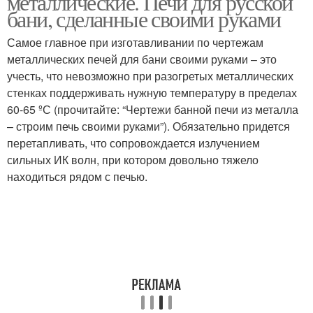
металлические. Печи для русской
бани, сделанные своими руками
Самое главное при изготавливании по чертежам
металлических печей для бани своими руками – это
Печь для бани
Печь из металла
учесть, что невозможно при разогретых металлических
стенках поддерживать нужную температуру в пределах
60-65 ºС (прочитайте: “Чертежи банной печи из металла
– строим печь своими руками”). Обязательно придется
Самодельные печи
Печь на дровах
перетапливать, что сопровождается излучением
сильных ИК волн, при котором довольно тяжело
находиться рядом с печью.
Железные печи
Чугунные печи
Печи из металла