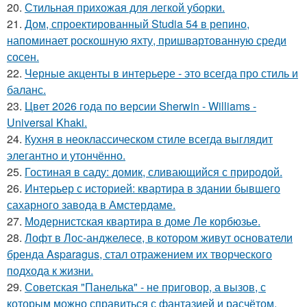
20.
Стильная прихожая для легкой уборки.
21.
Дом, спроектированный Studia 54 в репино,
напоминает роскошную яхту, пришвартованную среди
сосен.
22.
Черные акценты в интерьере - это всегда про стиль и
баланс.
23.
Цвет 2026 года по версии Sherwin - Williams -
Universal Khaki.
24.
Кухня в неоклассическом стиле всегда выглядит
элегантно и утончённо.
25.
Гостиная в саду: домик, сливающийся с природой.
26.
Интерьер с историей: квартира в здании бывшего
сахарного завода в Амстердаме.
27.
Модернистская квартира в доме Ле корбюзье.
28.
Лофт в Лос-анджелесе, в котором живут основатели
бренда Asparagus, стал отражением их творческого
подхода к жизни.
29.
Советская "Панелька" - не приговор, а вызов, с
которым можно справиться с фантазией и расчётом.