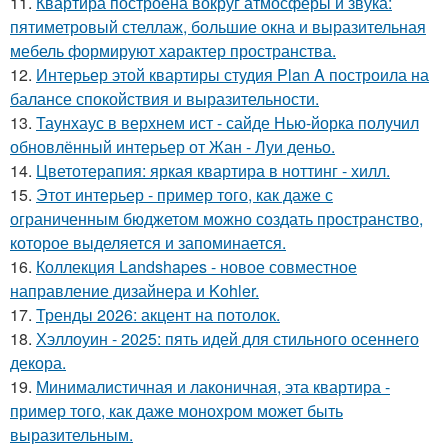
11.
Квартира построена вокруг атмосферы и звука:
пятиметровый стеллаж, большие окна и выразительная
мебель формируют характер пространства.
12.
Интерьер этой квартиры студия Plan A построила на
балансе спокойствия и выразительности.
13.
Таунхаус в верхнем ист - сайде Нью-йорка получил
обновлённый интерьер от Жан - Луи деньо.
14.
Цветотерапия: яркая квартира в ноттинг - хилл.
15.
Этот интерьер - пример того, как даже с
ограниченным бюджетом можно создать пространство,
которое выделяется и запоминается.
16.
Коллекция Landshapes - новое совместное
направление дизайнера и Kohler.
17.
Тренды 2026: акцент на потолок.
18.
Хэллоуин - 2025: пять идей для стильного осеннего
декора.
19.
Минималистичная и лаконичная, эта квартира -
пример того, как даже монохром может быть
выразительным.