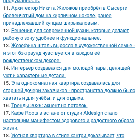
продуманность.
11.
Архитектор Никита Жиляков приобрёл в Сысерти
бревенчатый дом на кирпичном цоколе, ранее
принадлежавший купцам ширыкаловым.
12.
Решения для современной кухни, которые делают
рабочую зону удобнее и функциональнее.
13.
Жозефина шталь выросла в художественной семье -
и этот бэкграунд чувствуется в каждом её
рождественском декоре.
14.
Интерьер создавался для молодой пары, ценящей
уют и характерные детали.
15.
Эта однокомнатная квартира создавалась для
старшей дочери заказчиков - пространства должно было
хватать и для учёбы, и для отдыха.
16.
Тренды 2026: акцент на потолок.
17.
Кафе Roots в астане от студии Aidesign стало
настоящим манифестом здорового и радостного образа
жизни.
18.
Уютная квартира в стиле кантри доказывает, что