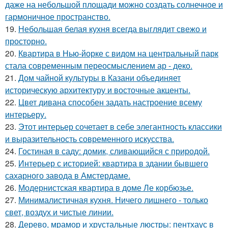
даже на небольшой площади можно создать солнечное и
гармоничное пространство.
19.
Небольшая белая кухня всегда выглядит свежо и
просторно.
20.
Квартира в Нью-йорке с видом на центральный парк
стала современным переосмыслением ар - деко.
21.
Дом чайной культуры в Казани объединяет
историческую архитектуру и восточные акценты.
22.
Цвет дивана способен задать настроение всему
интерьеру.
23.
Этот интерьер сочетает в себе элегантность классики
и выразительность современного искусства.
24.
Гостиная в саду: домик, сливающийся с природой.
25.
Интерьер с историей: квартира в здании бывшего
сахарного завода в Амстердаме.
26.
Модернистская квартира в доме Ле корбюзье.
27.
Минималистичная кухня. Ничего лишнего - только
свет, воздух и чистые линии.
28.
Дерево, мрамор и хрустальные люстры: пентхаус в