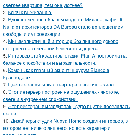
светлее квартира, тем она уютнее?
2.
Ключ к выживанию.
3.
Вдохновлённое образом модного Милана, кафе Di
Nulla от архитекторов DA Bureau стало воплощением
свободы и импровизации.
4.
Минималистичный интерьер без лишнего декора
построен на сочетании бежевого и дерева.
5.
Интерьер этой квартиры студия Plan A построила на
балансе спокойствия и выразительности.
6.
Камень как главный акцент: шоурум Blanco в
Краснодаре.
7.
Цветотерапия: яркая квартира в ноттинг - хилл.
8.
Этот интерьер построен на ощущениях - чистоте,
свете и внутреннем спокойствии.
9.
Этот ресторан выглядит так, будто внутри поселилась
весна.
10.
Дизайнеры студии Nuova Home создали интерьер, в
котором нет ничего лишнего, но есть характер и