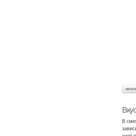
читат
Вку
В сме
завис
идет 