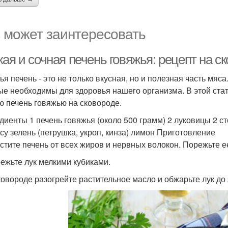
 может заинтересовать
ая и сочная печень говяжья: рецепт на с
ья печень - это не только вкусная, но и полезная часть мя
ые необходимы для здоровья нашего организма. В этой стать
ю печень говяжью на сковороде.
диенты 1 печень говяжья (около 500 грамм) 2 луковицы 2 с
усу зелень (петрушка, укроп, кинза) лимон Приготовление
истите печень от всех жиров и нервных волокон. Порежьте е
режьте лук мелкими кубиками.
сковороде разогрейте растительное масло и обжарьте лук до 