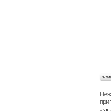
читат
Нежн
при
H2 Вв