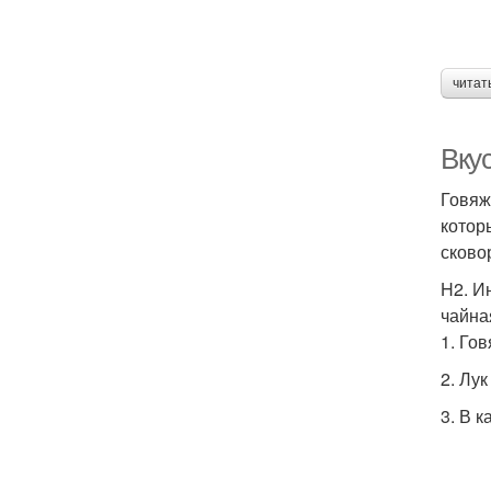
читат
Вку
Говяж
котор
сково
H2. И
чайна
1. Го
2. Лу
3. В 