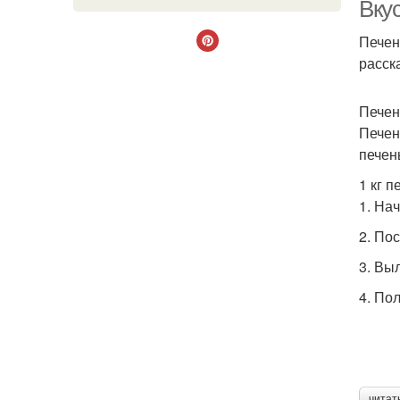
Вкус
Печен
расск
Печен
Печен
печен
1 кг 
1. На
2. По
3. Вы
4. По
читат