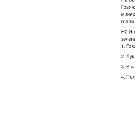
Говяж
минер
говяж
H2 Ин
зелен
1. Го
2. Лу
3. В 
4. По