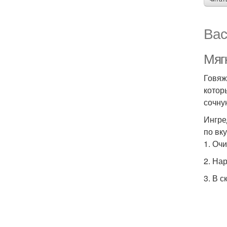
Вас
Мягк
Говяж
котор
сочну
Ингре
по вк
1. Оч
2. На
3. В 