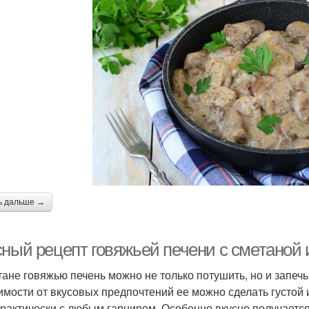
ь дальше →
сный рецепт говяжьей печени с сметаной 
тане говяжью печень можно не только потушить, но и запечь
имости от вкусовых предпочтений ее можно сделать густой 
практически с любым гарниром. Особенно вкусно получается