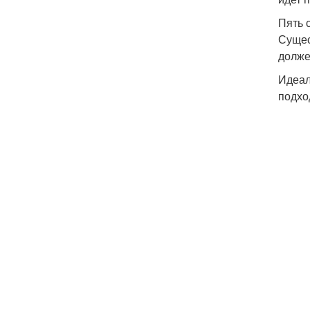
Пять 
Сущес
долже
Идеал
подхо