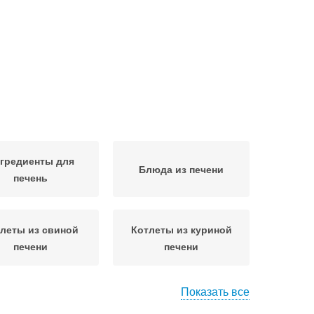
гредиенты для
Блюда из печени
печень
леты из свиной
Котлеты из куриной
печени
печени
Показать все
ественная печень
Печень в молоке