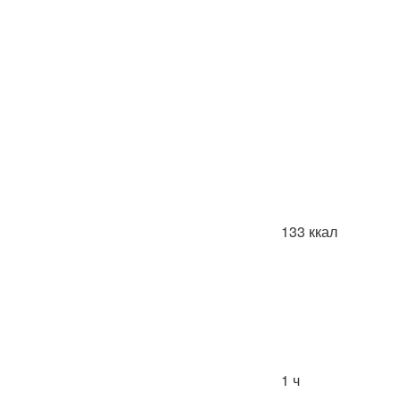
133 ккал
1 ч