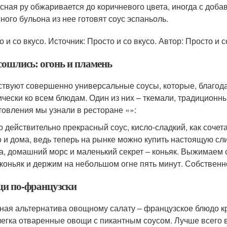
сная ру обжаривается до коричневого цвета, иногда с доб
ного бульона из нее готовят соус эспаньоль.
 и со вкусо. Источник: Просто и со вкусо. Автор: Просто и с
сошлись: огонь и пламень
твуют совершенно универсальные соусы, которые, благодар
ически ко всем блюдам. Один из них – ткемали, традиционны
товления мы узнали в ресторане «»:
о действительно прекрасный соус, кисло-сладкий, как сочета
 и дома, ведь теперь на рынке можно купить настоящую сл
а, домашний морс и маленький секрет – коньяк. Выжимаем 
 коньяк и держим на небольшом огне пять минут. Собственно
и по-французски
ная альтернатива овощному салату – французское блюдо кр
легка отваренные овощи с пикантным соусом. Лучше всего 