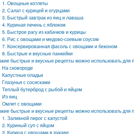
1. Овощные котлеты
2. Салат с курицей и огурцами
3. Быстрый завтрак из яиц и лаваша
4. Куриная печень с яблоком
5. Быстрое рагу из кабачков и курицы
6. Рис с овощами и медово-соевым соусом
7. Консервированная фасоль с овощами и беконом
8. Быстрые и вкусные панкейки
акие быстрые и вкусные рецепты можно использовать для 
На сковороде
Капустные оладьи
Глазунья с сосисками
Теплый бутерброд с рыбой и яйцом
Из яиц
Омлет с овощами
акие быстрые и вкусные рецепты можно использовать для 
1. Заливной пирог с капустой
2. Куриный суп с яйцом
3. Курица с овощами в рукаве