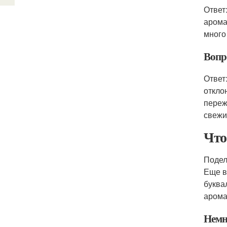
Ответ
арома
много
Вопр
Ответ
откло
переж
свежи
Что
Подел
Еще в
буква
арома
Немн