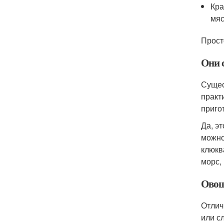
Кра
мяс
Просто
Они 
Сущес
практ
приго
Да, эт
можно
клюкв
морс,
Овощ
Отлич
или с