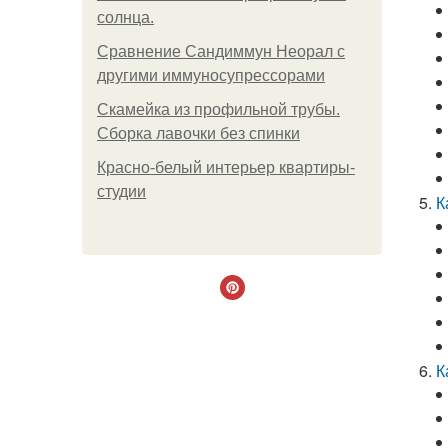
солнца.
Сравнение Сандиммун Неорал с
другими иммуносупрессорами
Скамейка из профильной трубы.
Сборка лавочки без спинки
Красно-белый интерьер квартиры-
студии
К
К