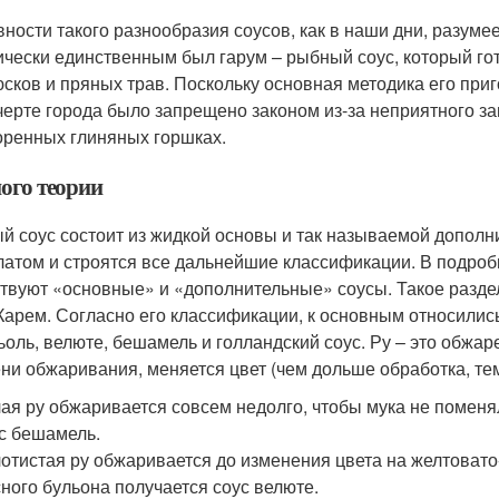
вности такого разнообразия соусов, как в наши дни, разум
ически единственным был гарум – рыбный соус, который гот
сков и пряных трав. Поскольку основная методика его приг
 черте города было запрещено законом из-за неприятного за
оренных глиняных горшках.
ого теории
й соус состоит из жидкой основы и так называемой дополни
латом и строятся все дальнейшие классификации. В подробн
твуют «основные» и «дополнительные» соусы. Такое раздел
 Карем. Согласно его классификации, к основным относились
ьоль, велюте, бешамель и голландский соус. Ру – это обжар
ни обжаривания, меняется цвет (чем дольше обработка, тем
ая ру обжаривается совсем недолго, чтобы мука не поменя
с бешамель.
отистая ру обжаривается до изменения цвета на желтовато
ного бульона получается соус велюте.