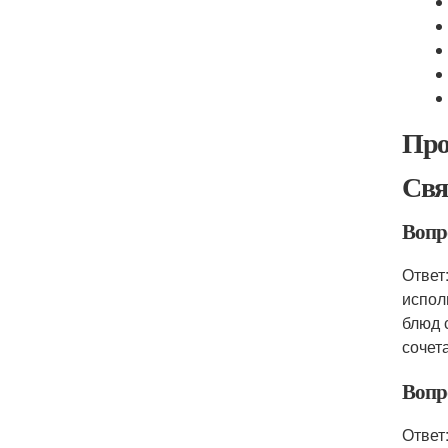
Про
Свя
Вопро
Ответ
испол
блюд 
сочета
Вопро
Ответ