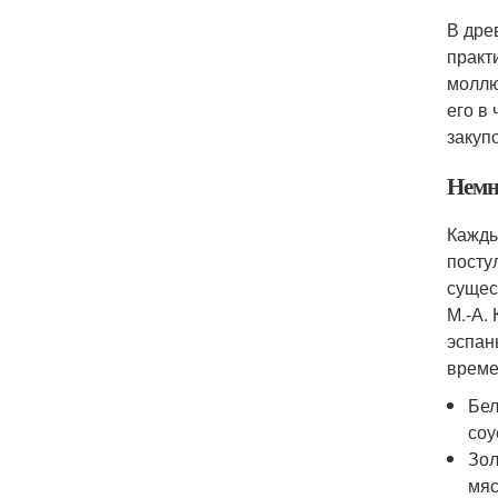
В дре
практ
моллю
его в
закуп
Немн
Кажды
посту
сущес
М.-А.
эспан
време
Бел
соу
Зол
мяс