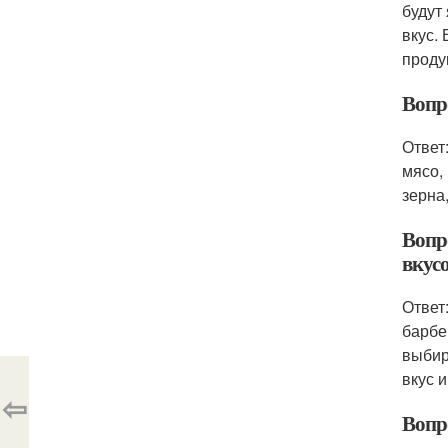
будут
вкус.
проду
Вопр
Ответ
мясо,
зерна
Вопр
вкус
Ответ
барбе
выбир
вкус и
⇦
Вопр