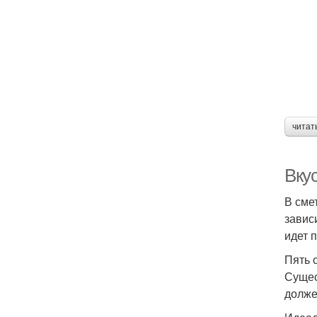
читат
Вку
В сме
завис
идет 
Пять 
Сущес
долже