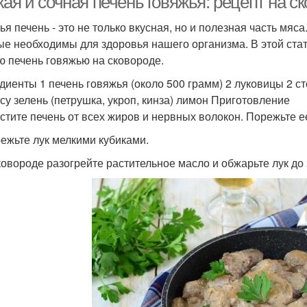
ая и сочная печень говяжья: рецепт на с
ья печень - это не только вкусная, но и полезная часть мя
ые необходимы для здоровья нашего организма. В этой стать
ю печень говяжью на сковороде.
диенты 1 печень говяжья (около 500 грамм) 2 луковицы 2 с
усу зелень (петрушка, укроп, кинза) лимон Приготовление
истите печень от всех жиров и нервных волокон. Порежьте е
режьте лук мелкими кубиками.
сковороде разогрейте растительное масло и обжарьте лук до 