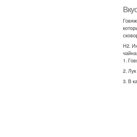
Вку
Говяж
котор
сково
H2. И
чайна
1. Го
2. Лу
3. В 