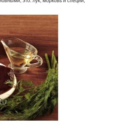
вными, это: лук, морковь и специи,