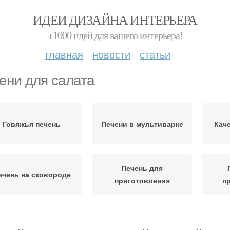
ИДЕИ ДИЗАЙНА ИНТЕРЬЕРА
+1000 идей для вашего интерьера!
главная
новости
статьи
ени для салата
Говяжья печень
Печени в мультиварке
Кач
Печень для
ечень на сковороде
приготовления
п
нералы в говяжьей
Печени в маринаде
Пе