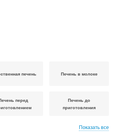
ественная печень
Печень в молоке
Печень перед
Печень до
риготовлением
приготовления
Показать все
чень в духовке