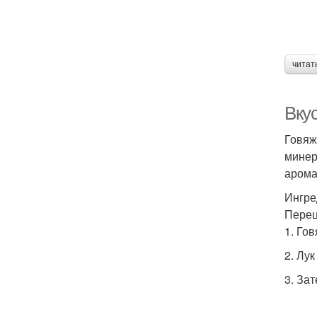
читат
Вку
Говяж
минер
арома
Ингред
Перец
1. Го
2. Лу
3. За