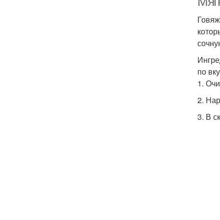
Мягк
Говяж
котор
сочну
Ингре
по вк
1. Оч
2. На
3. В 