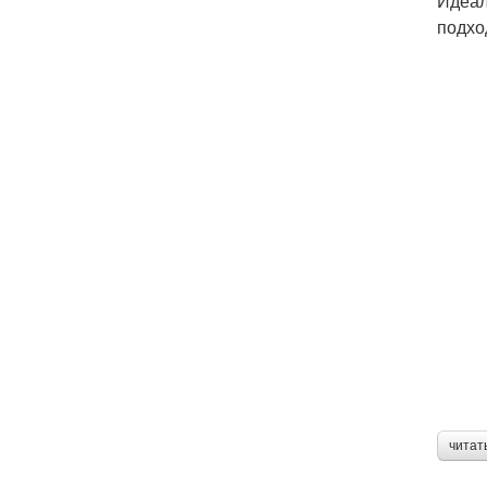
Идеал
подхо
читат