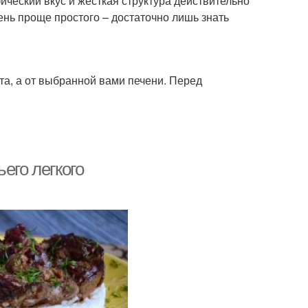
ческий вкус и жесткая структура действительно
ень проще простого – достаточно лишь знать
та, а от выбранной вами печени. Перед
его легкого