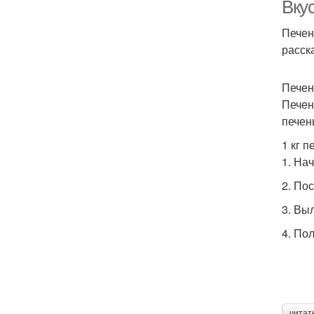
Вкус
Печен
расск
Печен
Печен
печен
1 кг 
1. На
2. По
3. Вы
4. По
читат