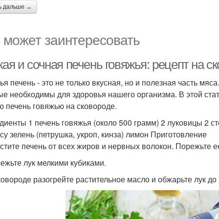
ь дальше →
 может заинтересовать
ая и сочная печень говяжья: рецепт на с
ья печень - это не только вкусная, но и полезная часть мя
ые необходимы для здоровья нашего организма. В этой стать
ю печень говяжью на сковороде.
диенты 1 печень говяжья (около 500 грамм) 2 луковицы 2 с
усу зелень (петрушка, укроп, кинза) лимон Приготовление
истите печень от всех жиров и нервных волокон. Порежьте е
режьте лук мелкими кубиками.
сковороде разогрейте растительное масло и обжарьте лук до 