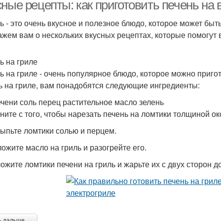
ные рецепты: как приготовить печень на 
ь - это очень вкусное и полезное блюдо, которое может быт
ажем вам о нескольких вкусных рецептах, которые помогут в
Ингредиенты для
Нежная печень
С
свиная печень
ь на гриле
ь на гриле - очень популярное блюдо, которое можно приго
ь на гриле, вам понадобятся следующие ингредиенты:
Блюда на гриле
печени соль перец растительное масло зелень
чните с того, чтобы нарезать печень на ломтики толщиной ок
сыпьте ломтики солью и перцем.
ложите масло на гриль и разогрейте его.
ложите ломтики печени на гриль и жарьте их с двух сторон д
ь дальше →