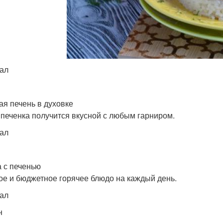
кал
ая печень в духовке
 печенка получится вкусной с любым гарниром.
кал
а с печенью
ое и бюджетное горячее блюдо на каждый день.
кал
н