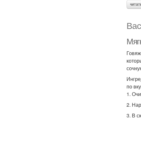
читат
Вас
Мягк
Говяж
котор
сочну
Ингре
по вк
1. Оч
2. На
3. В 