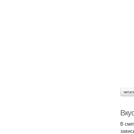
читат
Вку
В сме
завис