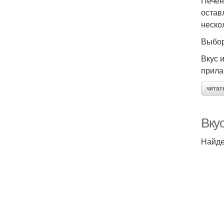
Печен
остав
неско
Выбор
Вкус 
прила
читат
Вкус
Найде