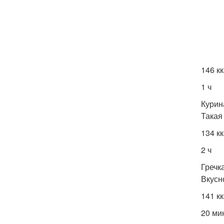
146 к
1 ч
Курин
Такая
134 к
2 ч
Гречк
Вкусн
141 к
20 ми