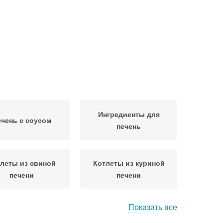
Ингредиенты для
чень с соусом
печень
леты из свиной
Котлеты из куриной
печени
печени
Показать все
чень в молоке
Вкусная печень