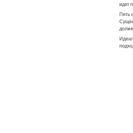
идет 
Пять 
Сущес
долже
Идеал
подхо