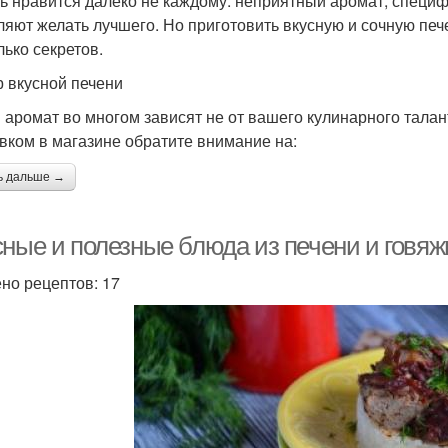
ь нравится далеко не каждому: неприятный аромат, специфи
ляют желать лучшего. Но приготовить вкусную и сочную печ
лько секретов.
 вкусной печени
и аромат во многом зависят не от вашего кулинарного талан
вком в магазине обратите внимание на:
ь дальше →
ные и полезные блюда из печени и говяжь
но рецептов: 17