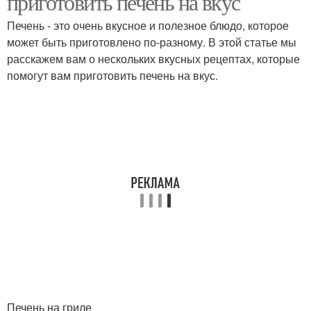
приготовить печень на вкус
Печень - это очень вкусное и полезное блюдо, которое
может быть приготовлено по-разному. В этой статье мы
Котлеты из свиной
Котлеты из куриной
расскажем вам о нескольких вкусных рецептах, которые
печени
печени
помогут вам приготовить печень на вкус.
Котлеты из печени
Печеночные котлеты
Котлеты в панировке
Котлеты в кляре
Качественная печень
Печень в молоке
Печень на гриле