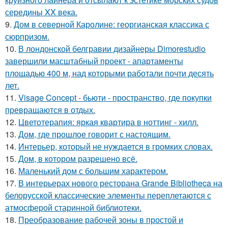
середины XX века.
9.
Дом в северной Каролине: георгианская классика с
сюрпризом.
10.
В лондонской белгравии дизайнеры Dimorestudio
завершили масштабный проект - апартаменты
площадью 400 м, над которыми работали почти десять
лет.
11.
Visage Concept - бьюти - пространство, где покупки
превращаются в отдых.
12.
Цветотерапия: яркая квартира в ноттинг - хилл.
13.
Дом, где прошлое говорит с настоящим.
14.
Интерьер, который не нуждается в громких словах.
15.
Дом, в котором разрешено всё.
16.
Маленький дом с большим характером.
17.
В интерьерах нового ресторана Grande Bibliotheca на
белорусской классические элементы переплетаются с
атмосферой старинной библиотеки.
18.
Преобразование рабочей зоны в простой и