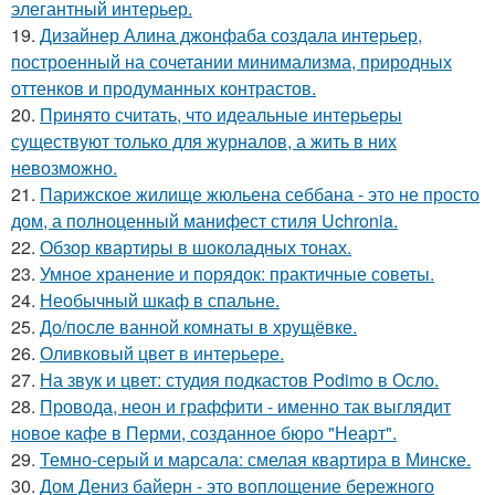
элегантный интерьер.
19.
Дизайнер Алина джонфаба создала интерьер,
построенный на сочетании минимализма, природных
оттенков и продуманных контрастов.
20.
Принято считать, что идеальные интерьеры
существуют только для журналов, а жить в них
невозможно.
21.
Парижское жилище жюльена себбана - это не просто
дом, а полноценный манифест стиля Uchronia.
22.
Обзор квартиры в шоколадных тонах.
23.
Умное хранение и порядок: практичные советы.
24.
Необычный шкаф в спальне.
25.
До/после ванной комнаты в хрущёвке.
26.
Оливковый цвет в интерьере.
27.
На звук и цвет: студия подкастов Podimo в Осло.
28.
Провода, неон и граффити - именно так выглядит
новое кафе в Перми, созданное бюро "Неарт".
29.
Темно-серый и марсала: смелая квартира в Минске.
30.
Дом Дениз байерн - это воплощение бережного