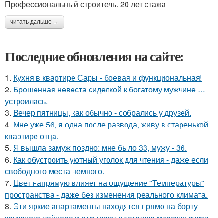
Профессиональный строитель. 20 лет стажа
читать дальше →
Последние обновления на сайте:
1.
Кухня в квартире Сары - боевая и функциональная!
2.
Брошенная невеста сиделкой к богатому мужчине …
устроилась.
3.
Вечер пятницы, как обычно - собрались у друзей.
4.
Мне уже 56, я одна после развода, живу в старенькой
квартире отца.
5.
Я вышла замуж поздно: мне было 33, мужу - 36.
6.
Как обустроить уютный уголок для чтения - даже если
свободного места немного.
7.
Цвет напрямую влияет на ощущение "Температуры"
пространства - даже без изменения реального климата.
8.
Эти яркие апартаменты находятся прямо на борту
круизного лайнера и отсылают к эстетике морских судов