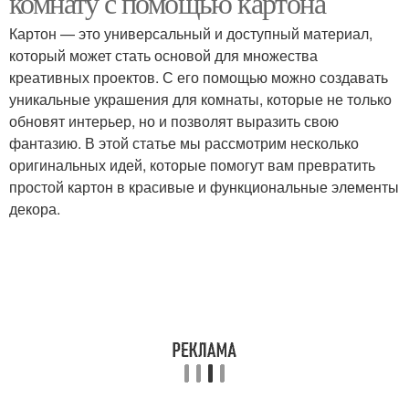
комнату с помощью картона
Картон — это универсальный и доступный материал,
который может стать основой для множества
Креативные
креативных проектов. С его помощью можно создавать
Идеи для дачи
иллюминаторы
уникальные украшения для комнаты, которые не только
обновят интерьер, но и позволят выразить свою
фантазию. В этой статье мы рассмотрим несколько
оригинальных идей, которые помогут вам превратить
Идеи по
Стильные идеи
простой картон в красивые и функциональные элементы
благоустройству
декора.
Интересные идеи
Идеи по замене
Идеи с фото