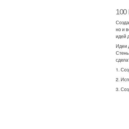
100 
Созда
но и 
идей 
Идеи 
Стены
сдела
1. Со
2. Ис
3. Со