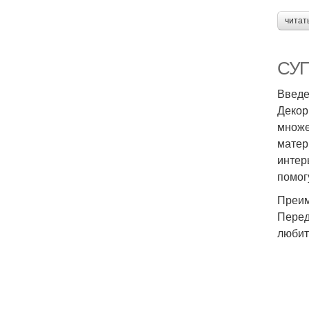
читат
СУП
Введ
Декор
множе
матер
интер
помог
Преим
Перед
любит