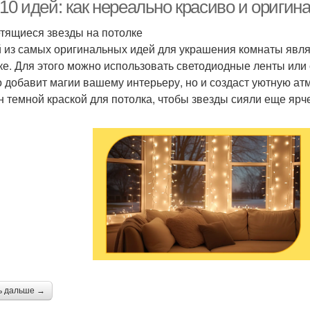
10 идей: как нереально красиво и оригин
етящиеся звезды на потолке
 из самых оригинальных идей для украшения комнаты явля
ке. Для этого можно использовать светодиодные ленты или
о добавит магии вашему интерьеру, но и создаст уютную ат
н темной краской для потолка, чтобы звезды сияли еще ярч
ь дальше →