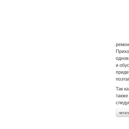
ремон
Прихо
однов
и обу
приде
поэта
Так к
также
следу
читат