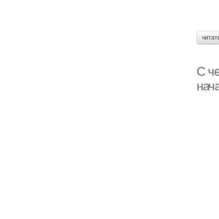
читат
С че
нач