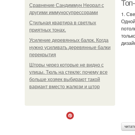
Топ-
Сравнение Сандиммун Неорал с
другими иммуносупрессорами
1. Св
Одной
Стильная квартира в светлых
потол
приятных тонах.
тольк
Усиление деревянных балок. Когда
дизай
нужно усиливать деревянные балки
перекрытия
Шторы через которые не видно с
улицы. Тюль на стекле: почему все
больше хозяек выбирают такой
вариант вместо жалюзи и штор
читат