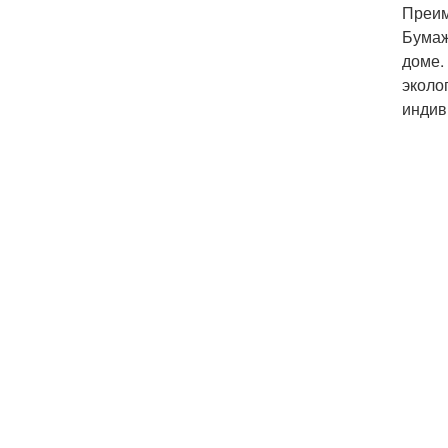
Преим
Бумаж
доме.
эколо
индив