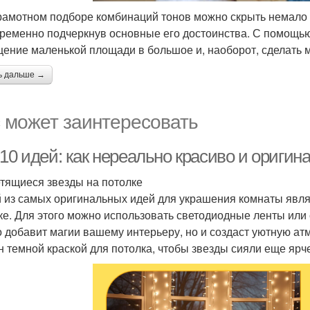
рамотном подборе комбинаций тонов можно скрыть немало
ременно подчеркнув основные его достоинства. С помощью
ение маленькой площади в большое и, наоборот, сделать 
ь дальше →
 может заинтересовать
10 идей: как нереально красиво и оригин
етящиеся звезды на потолке
 из самых оригинальных идей для украшения комнаты явля
ке. Для этого можно использовать светодиодные ленты или
о добавит магии вашему интерьеру, но и создаст уютную ат
н темной краской для потолка, чтобы звезды сияли еще ярч