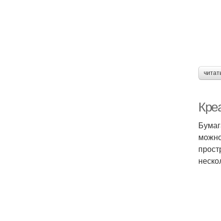
читат
Кре
Бумаг
можно
прост
неско