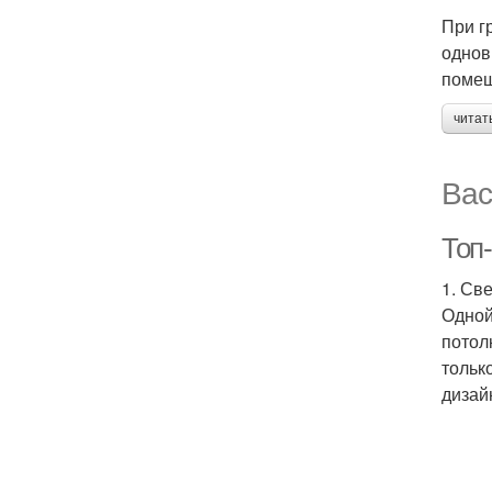
При г
однов
помещ
читат
Вас
Топ-
1. Св
Одной
потол
тольк
дизай