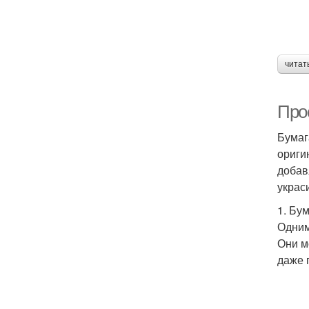
читат
Про
Бумаг
ориги
добав
украс
1. Бу
Одним
Они м
даже 