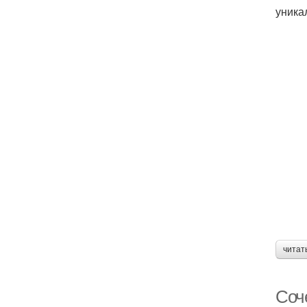
уника
читат
Соч