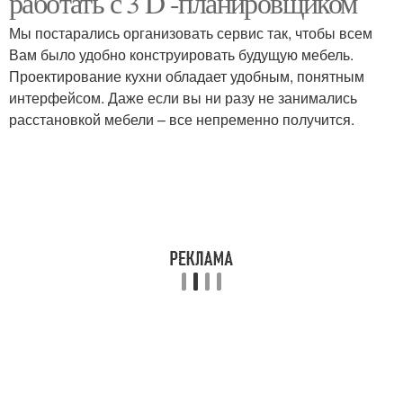
работать с 3 D -планировщиком
Мы постарались организовать сервис так, чтобы всем
Вам было удобно конструировать будущую мебель.
Проектирование кухни обладает удобным, понятным
Стандартные размеры
Гарнитуры с размерами
интерфейсом. Даже если вы ни разу не занимались
расстановкой мебели – все непременно получится.
Кухни для распила
Чертеж для кухни
Кухни с нуля
Современная кухня
Кухни с учетом
Кухни в онлайн-режиме