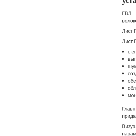
ГВЛ –
волок
Лист 
Лист 
с е
вып
шум
соз
обе
обл
мон
Главн
прида
Визуа
парам