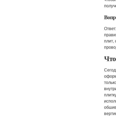
получ
Вопр
Ответ
прави
плит,
прово
Что
Сегод
оформ
тольк
внутр
плитк
испол
обшив
верти