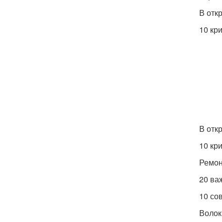
В отк
10 кр
В отк
10 кр
Ремон
20 ва
10 со
Волок