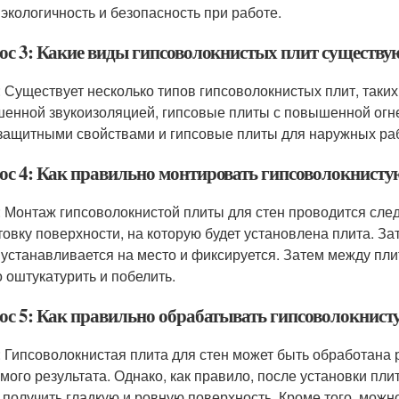
 экологичность и безопасность при работе.
ос 3: Какие виды гипсоволокнистых плит существу
: Существует несколько типов гипсоволокнистых плит, таки
енной звукоизоляцией, гипсовые плиты с повышенной огн
защитными свойствами и гипсовые плиты для наружных раб
ос 4: Как правильно монтировать гипсоволокнистую
: Монтаж гипсоволокнистой плиты для стен проводится сл
товку поверхности, на которую будет установлена плита. За
 устанавливается на место и фиксируется. Затем между пл
 оштукатурить и побелить.
ос 5: Как правильно обрабатывать гипсоволокнисту
: Гипсоволокнистая плита для стен может быть обработана
мого результата. Однако, как правило, после установки пли
 получить гладкую и ровную поверхность. Кроме того, можн