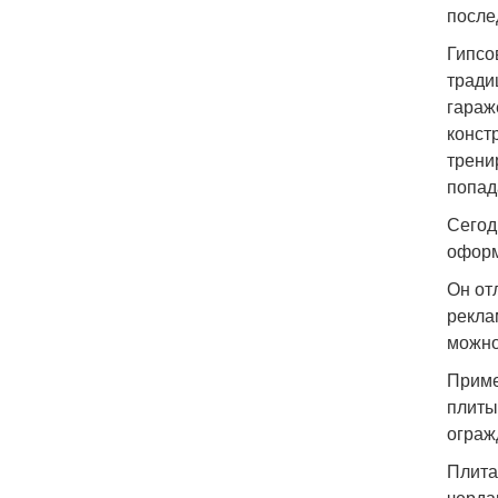
после
Гипсо
тради
гараж
конст
трени
попад
Сегод
оформ
Он от
рекла
можно
Приме
плиты
ограж
Плита
черда