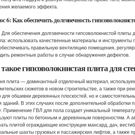
ения желаемого эффекта.
ос 6: Как обеспечить долговечность гипсоволокнист
: Для обеспечения долговечности гипсоволокнистой плиты
ла: использовать качественные материалы и инструменты п
 обеспечивать правильную вентиляцию помещения, регулярн
дить ремонтные работы в случае обнаружения дефектов.
 такое гипсоволокнистая плита для сте
ня плита — доминантный отделочный материал, используе
ительских сюжетов в новом строительстве, а также при рек
о для обшивки деревянных плоскостей, но и самостоятельн
и зданий. В этих случаях после дополнительной обработки
у. Применение ГВЛ для пола создает уникальный температ
ьзуют плиты по бетонным и деревянным поверхностям. А а
ать плитой ограждающие конструкции мансард, дач, вести
кальные шахты грузовых и пассажирских лифтов, а также п