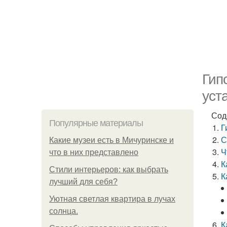
Гип
уст
Сод
Популярные материалы
Г
С
Какие музеи есть в Мичуринске и
Ч
что в них представлено
К
Стили интерьеров: как выбрать
К
лучший для себя?
Уютная светлая квартира в лучах
солнца.
К