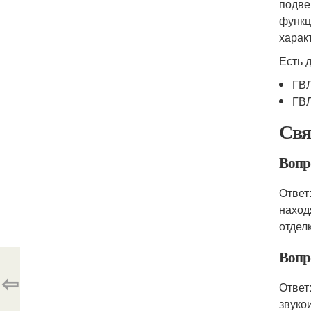
подве
функц
харак
Есть 
ГВЛ
ГВЛ
Свя
Вопро
Ответ
наход
отдел
Вопр
⇦
Ответ
звуко