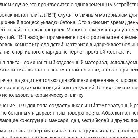
днем случае это производится с одновременным устройств
волокнистая плита (ГВП) служит отличным материалом для 
ционный процесс укладки бетона. Это экономит время, ден
ей, хозяйственных построек. Многие применяют для утепл
рукций. ГВП находит применение при строительстве време
ровок, комнат игр для детей, Материал выдерживает больш
ания спортивного снаряда не теряет прежней жесткости.
ня плита - доминантный отделочный материал, используем
ительских сюжетов в новом строительстве, а также при рек
лично подходит не только для обшивки деревянных плоскос
мных и других композиций внутри зданий. В этих случаях п
 использовать керамическую плитку.
нение ГВЛ для пола создает уникальный температурный ре
 по бетонным и деревянным поверхностям. Абсолютная нег
дающие конструкции мансард, дач, вестибюлей и других п
ми закрывают вертикальные шахты грузовых и пассажирски
ков. В последнем случае это производится с одновременны