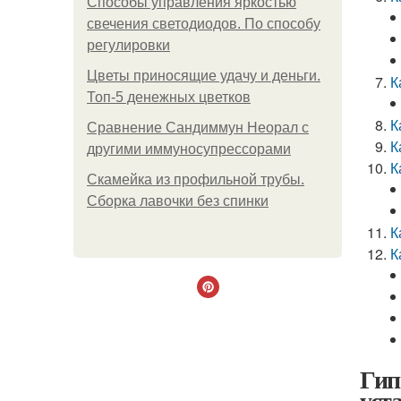
Способы управления яркостью
свечения светодиодов. По способу
регулировки
Цветы приносящие удачу и деньги.
К
Топ-5 денежных цветков
К
Сравнение Сандиммун Неорал с
К
другими иммуносупрессорами
К
Скамейка из профильной трубы.
Сборка лавочки без спинки
К
К
Гип
уст