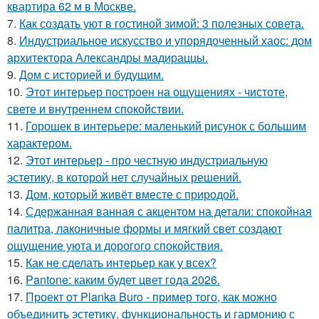
квартира 62 м в Москве.
7.
Как создать уют в гостиной зимой: 3 полезных совета.
8.
Индустриальное искусство и упорядоченный хаос: дом
архитектора Александры мадираццы.
9.
Дом с историей и будущим.
10.
Этот интерьер построен на ощущениях - чистоте,
свете и внутреннем спокойствии.
11.
Горошек в интерьере: маленький рисунок с большим
характером.
12.
Этот интерьер - про честную индустриальную
эстетику, в которой нет случайных решений.
13.
Дом, который живёт вместе с природой.
14.
Сдержанная ванная с акцентом на детали: спокойная
палитра, лаконичные формы и мягкий свет создают
ощущение уюта и дорогого спокойствия.
15.
Как не сделать интерьер как у всех?
16.
Pantone: каким будет цвет года 2026.
17.
Проект от Planka Buro - пример того, как можно
объединить эстетику, функциональность и гармонию с