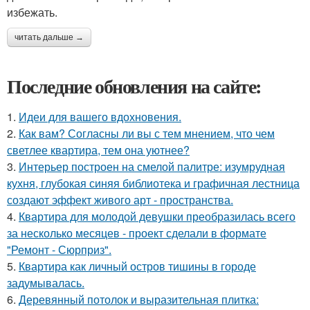
избежать.
читать дальше →
Последние обновления на сайте:
1.
Идеи для вашего вдохновения.
2.
Как вам? Согласны ли вы с тем мнением, что чем
светлее квартира, тем она уютнее?
3.
Интерьер построен на смелой палитре: изумрудная
кухня, глубокая синяя библиотека и графичная лестница
создают эффект живого арт - пространства.
4.
Квартира для молодой девушки преобразилась всего
за несколько месяцев - проект сделали в формате
"Ремонт - Сюрприз".
5.
Квартира как личный остров тишины в городе
задумывалась.
6.
Деревянный потолок и выразительная плитка: