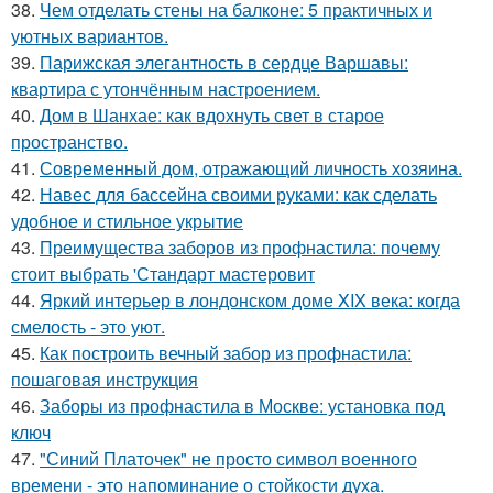
38.
Чем отделать стены на балконе: 5 практичных и
уютных вариантов.
39.
Парижская элегантность в сердце Варшавы:
квартира с утончённым настроением.
40.
Дом в Шанхае: как вдохнуть свет в старое
пространство.
41.
Современный дом, отражающий личность хозяина.
42.
Навес для бассейна своими руками: как сделать
удобное и стильное укрытие
43.
Преимущества заборов из профнастила: почему
стоит выбрать 'Стандарт мастеровит
44.
Яркий интерьер в лондонском доме XIX века: когда
смелость - это уют.
45.
Как построить вечный забор из профнастила:
пошаговая инструкция
46.
Заборы из профнастила в Москве: установка под
ключ
47.
"Синий Платочек" не просто символ военного
времени - это напоминание о стойкости духа.