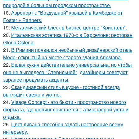
природой в большом городском пространстве.
18.
Аэропорт с "Воздушной" крышей в Камбодже от
Foster + Partners.
19.
Металлический блеск в бизнес-центре "Кристалл".
20.
Итальянская эстетика 1970-х в Барселоне: ресторан
Gloria Oster a.
21.
В Римини появился необычный дизайнерский отель
Mode, открытый на месте старого здания Arlesiana.
22.
Белая кухня действительно универсальна, но чтобы
она не выглядела "Стерильной", дизайнеры советуют
заранее продумать акценты.
23.
Скандинавский стиль в кухне - гостиной всегда
выглядит свежо и уютно.
24.
Visage Concept - это бьюти - пространство нового
формата, где шопинг сочетается с атмосферой уюта и
отдыха.
25.
Цвет дивана способен задать настроение всему
интерьеру.