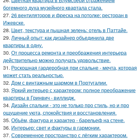
26.
Цветная квартира в Блумсбери отражением
богемного духа музейного квартала стала.
27.
26 вентиляторов и фреска на потолке: ресторан в
Ижевске.
28.
Цвет, текстура и пышная зелень: отель в Паттайе.
29.
Личный опыт: как дизайнер объединила две
квартиры в одну.
30.
От процесса ремонта и преображения интерьера
действительно можно получать удовольствие.
31.
Роскошная гардеробная при спальне - мечта, которая
может стать реальностью.
32.
Дом с винтажным шармом в Португалии.
33.
Яркий интерьер с характером: полное преображение
квартиры в Гринвич - виллидж.
34.
Дизайн спальни - это не только про стиль, но и про
ощущение уюта, спокойствия и восстановления.
35.
Объём, фактура и характер - барельеф на стене.
36.
Интерьер: свет и фактуры в гармонии.
37.
Современное пространство с лёгким характером.