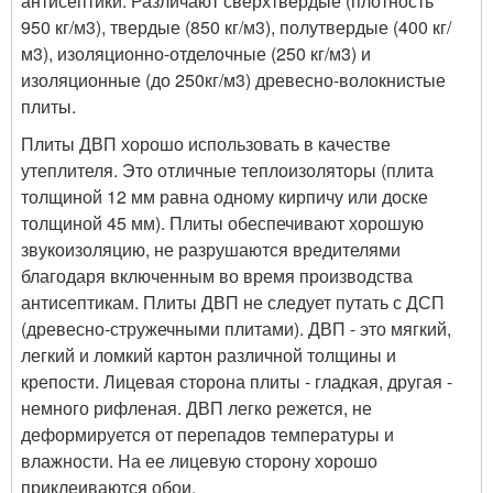
антисептики. Различают сверхтвердые (плотность
950 кг/м
3
), твердые (850 кг/м
3
), полутвердые (400 кг/
м
3
), изоляционно-отделочные (250 кг/м
3
) и
изоляционные (до 250кг/м
3
) древесно-волокнистые
плиты.
Плиты ДВП хорошо использовать в качестве
утеплителя. Это отличные теплоизоляторы (плита
толщиной 12 мм равна одному кирпичу или доске
толщиной 45 мм). Плиты обеспечивают хорошую
звукоизоляцию, не разрушаются вредителями
благодаря включенным во время производства
антисептикам. Плиты ДВП не следует путать с ДСП
(древесно-стружечными плитами). ДВП - это мягкий,
легкий и ломкий картон различной толщины и
крепости. Лицевая сторона плиты - гладкая, другая -
немного рифленая. ДВП легко режется, не
деформируется от перепадов температуры и
влажности. На ее лицевую сторону хорошо
приклеиваются обои.