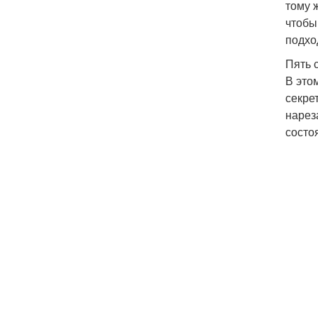
тому 
чтобы
подхо
Пять 
В это
секре
нарез
состо