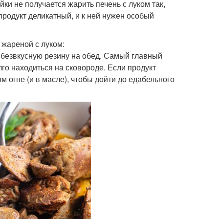
йки не получается жарить печень с луком так,
 продукт деликатный, и к ней нужен особый
 жареной с луком:
ь безвкусную резину на обед. Самый главный
лго находиться на сковороде. Если продукт
м огне (и в масле), чтобы дойти до едабельного