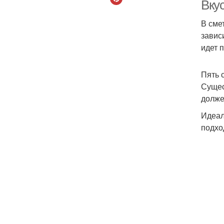
Вку
В сме
завис
П
идет 
Пять 
Сущес
долже
Идеал
подхо