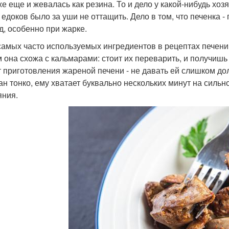
же еще и жевалась как резина. То и дело у какой-нибудь хозя
 едоков было за уши не оттащить. Дело в том, что печенка -
д, особенно при жарке.
самых часто используемых ингредиентов в рецептах печени
м она схожа с кальмарами: стоит их переварить, и получиш
т приготовления жареной печени - не давать ей слишком до
ан тонко, ему хватает буквально нескольких минут на сильно
яния.