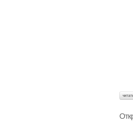
читат
Откр