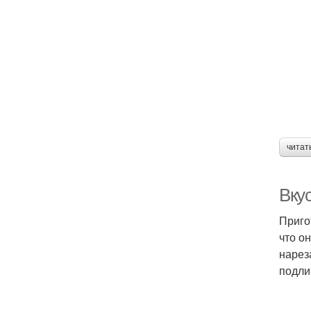
читат
Вку
Приго
что о
нарез
подли