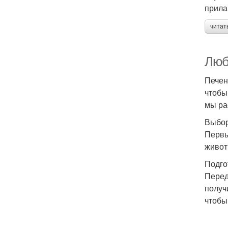
прила
читат
Люб
Печен
чтобы
мы ра
Выбор
Первы
живот
Подго
Перед
получ
чтобы