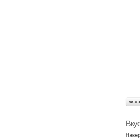
читат
Вку
Навер