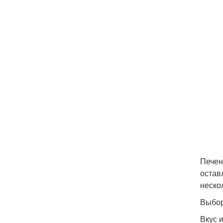
Печен
остав
неско
Выбор
Вкус 