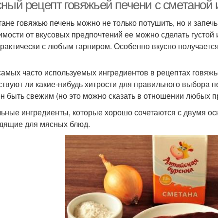
сный рецепт говяжьей печени с сметаной 
тане говяжью печень можно не только потушить, но и запечь
имости от вкусовых предпочтений ее можно сделать густой 
ошаговые рецепты
практически с любым гарниром. Особенно вкусно получается
самых часто используемых ингредиентов в рецептах говяжь
твуют ли какие-нибудь хитрости для правильного выбора пе
н быть свежим (но это можно сказать в отношении любых п
ьные ингредиенты, которые хорошо сочетаются с двумя осно
дящие для мясных блюд.