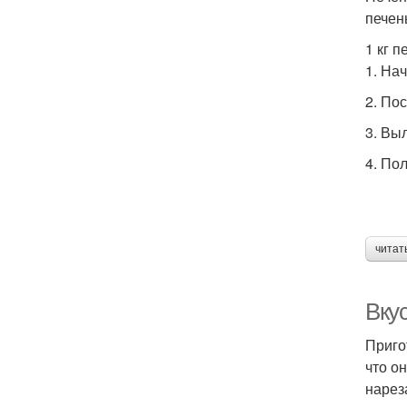
печен
1 кг 
1. На
2. По
3. Вы
4. По
читат
Вку
Приго
что о
нарез