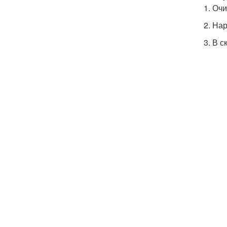
1. Оч
2. На
3. В 