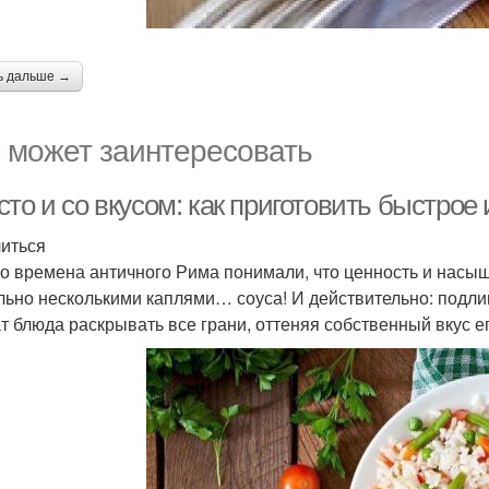
ь дальше →
 может заинтересовать
то и со вкусом: как приготовить быстрое
иться
о времена античного Рима понимали, что ценность и насы
льно несколькими каплями… соуса! И действительно: подлив
т блюда раскрывать все грани, оттеняя собственный вкус е