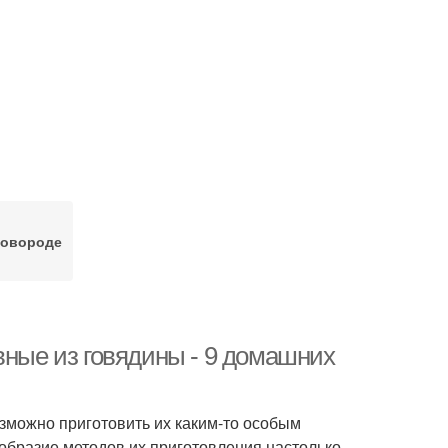
ковороде
вные из говядины - 9 домашних
озможно приготовить их каким-то особым
ообразие методов их приготовления настолько