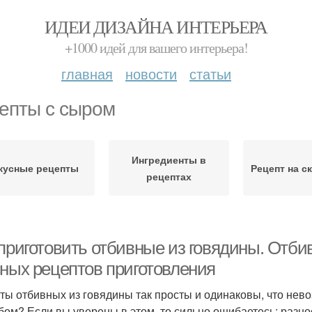
ИДЕИ ДИЗАЙНА ИНТЕРЬЕРА
+1000 идей для вашего интерьера!
главная
новости
статьи
епты с сыром
Ингредиенты в
кусные рецепты
Рецепт на с
рецептах
 приготовить отбивные из говядины. Отби
сных рецептов приготовления
ты отбивных из говядины так просты и одинаковы, что нев
бом? Если вы уверены в этом, то сильно ошибаетесь: разн