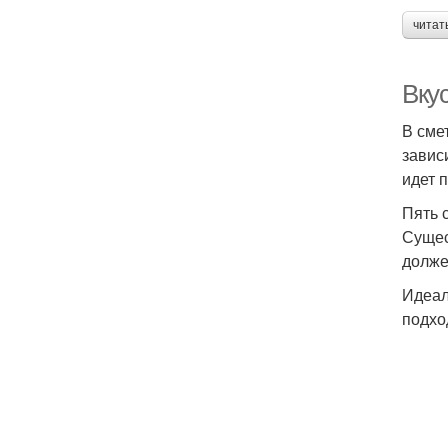
читат
Вку
В сме
завис
идет 
Пять 
Сущес
долже
Идеал
подхо