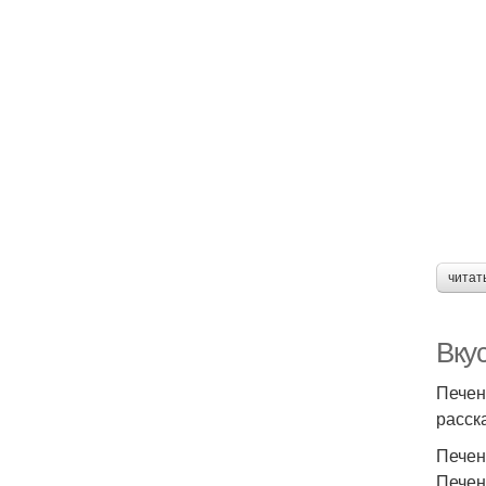
читат
Вкус
Печен
расск
Печен
Печен