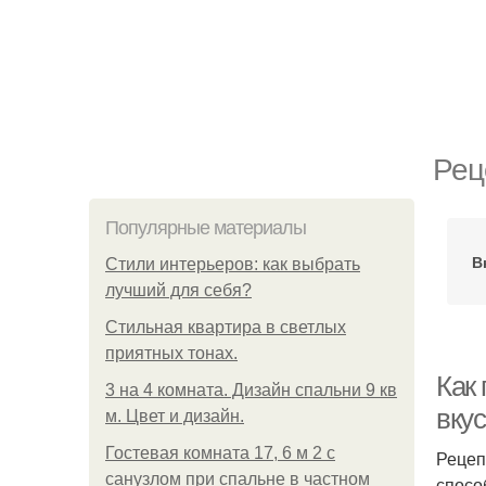
Рец
Популярные материалы
В
Стили интерьеров: как выбрать
лучший для себя?
Стильная квартира в светлых
приятных тонах.
Как
3 на 4 комната. Дизайн спальни 9 кв
вку
м. Цвет и дизайн.
Гостевая комната 17, 6 м 2 с
Рецеп
санузлом при спальне в частном
спосо