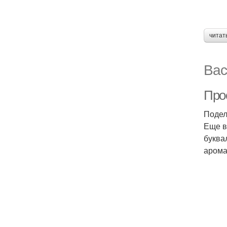
читат
Вас
Прос
Подел
Еще в
буква
арома