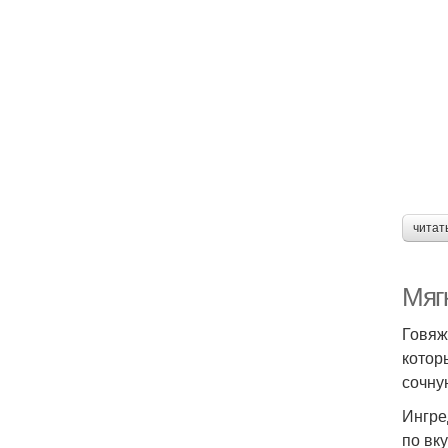
читат
Мягк
Говяж
котор
сочну
Ингре
по вк