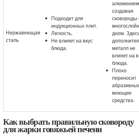
алюминием
создавая
Подходит для
сковороды 
индукционных плит.
многослой
Нержавеющая
Легкость.
дном. Здес
сталь
Не влияет на вкус
дополните
блюда.
металл не
влияет на в
блюда.
Плохо
переносит
абразивны
моющие
средства.
Как выбрать правильную сковороду
для жарки говяжьей печени