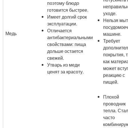
поэтому блюдо
неправиль
готовится быстрее.
уходе.
Имеет долгий срок
Нельзя мыт
эксплуатации.
посудомое
Отличается
Медь
машине.
антибактериальными
Требует
свойствами: пища
дополнител
дольше остается
покрытия, т
свежей.
как матери
Утварь из меди
может всту
ценят за красоту.
реакцию с
пищей.
Плохой
проводник
тепла. Ста
часто
комбинирую