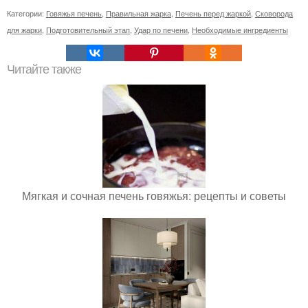
Категории:
Говяжья печень
,
Правильная жарка
,
Печень перед жаркой
,
Сковорода
для жарки
,
Подготовительный этап
,
Удар по печени
,
Необходимые ингредиенты
Читайте также
Мягкая и сочная печень говяжья: рецепты и советы