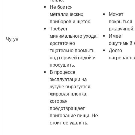
Не боится
металлических
Может
приборов и щеток.
покрыться
Требует
ржавчиной.
минимального ухода:
Имеет
Чугун
достаточно
ощутимый в
тщательно промыть
Долго
под горячей водой и
нагреваетс
просушить.
В процессе
эксплуатации на
чугуне образуется
жировая пленка,
которая
предотвращает
пригорание пищи. Не
стоит ее удалять.