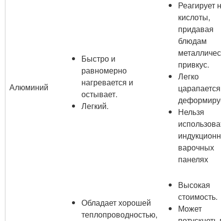
Реагирует 
кислоты,
придавая
блюдам
металличес
Быстро и
привкус.
равномерно
Легко
нагревается и
Алюминий
царапается
остывает.
деформиру
Легкий.
Нельзя
использова
индукцион
варочных
панелях
Высокая
стоимость.
Обладает хорошей
Может
теплопроводностью,
потускнеть