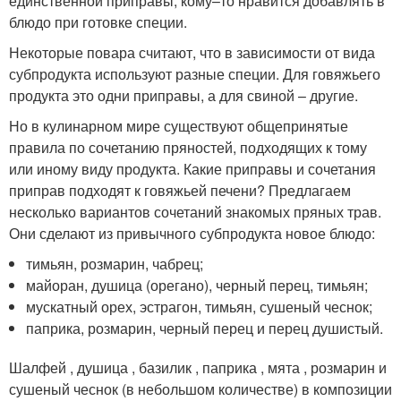
единственной приправы, кому–то нравится добавлять в
блюдо при готовке специи.
Некоторые повара считают, что в зависимости от вида
субпродукта используют разные специи. Для говяжьего
продукта это одни приправы, а для свиной – другие.
Но в кулинарном мире существуют общепринятые
правила по сочетанию пряностей, подходящих к тому
или иному виду продукта. Какие приправы и сочетания
приправ подходят к говяжьей печени? Предлагаем
несколько вариантов сочетаний знакомых пряных трав.
Они сделают из привычного субпродукта новое блюдо:
тимьян, розмарин, чабрец;
майоран, душица (орегано), черный перец, тимьян;
мускатный орех, эстрагон, тимьян, сушеный чеснок;
паприка, розмарин, черный перец и перец душистый.
Шалфей , душица , базилик , паприка , мята , розмарин и
сушеный чеснок (в небольшом количестве) в композиции