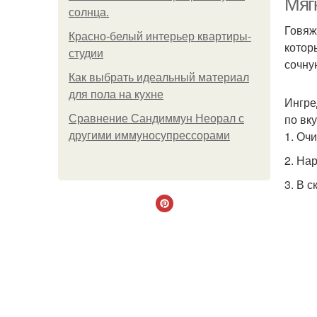
Мягк
солнца.
Говяж
Красно-белый интерьер квартиры-
котор
студии
сочну
Как выбрать идеальный материал
для пола на кухне
Ингре
по вк
Сравнение Сандиммун Неорал с
1. Оч
другими иммуносупрессорами
2. На
3. В 