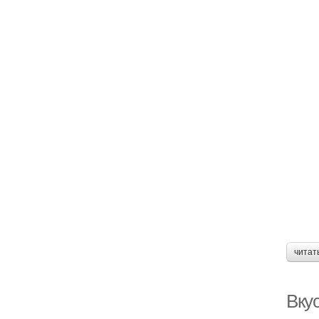
читат
Вку