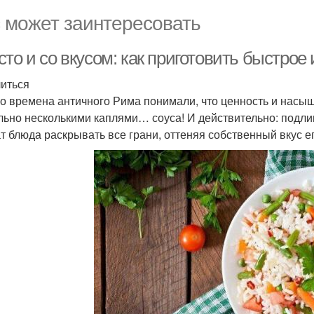
 может заинтересовать
то и со вкусом: как приготовить быстрое
иться
о времена античного Рима понимали, что ценность и насы
льно несколькими каплями… соуса! И действительно: подлив
т блюда раскрывать все грани, оттеняя собственный вкус е