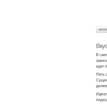
читат
Вку
В сме
завис
идет 
Пять 
Сущес
долже
Идеал
подхо