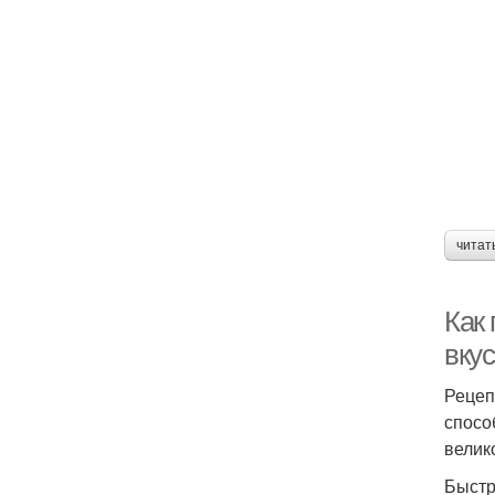
читат
Как
вку
Рецеп
спосо
велик
Быстр