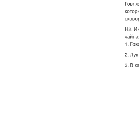
Говяж
котор
сково
H2. И
чайна
1. Го
2. Лу
3. В 