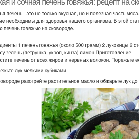
ая и сочная печень говяжья: рецепт на с
ья печень - это не только вкусная, но и полезная часть мя
ые необходимы для здоровья нашего организма. В этой стать
ю печень говяжью на сковороде.
диенты 1 печень говяжья (около 500 грамм) 2 луковицы 2 с
усу зелень (петрушка, укроп, кинза) лимон Приготовление
истите печень от всех жиров и нервных волокон. Порежьте е
режьте лук мелкими кубиками.
сковороде разогрейте растительное масло и обжарьте лук до 