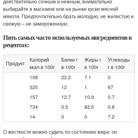
действительно сочным и нежным, внимательно
выбирайте в магазине или на рынке куски мясной
мякоти. Предпочтительно брать молодую, не жилистую и
свежую – не замороженную.
Пять самых часто используемых ингредиентов в
рецептах:
Калорий
Белки г
Жиры г
Углеводы
Продукт
ккал в 100г
в 100г
в 100г
г в 100г
158
22.2
7.1
0
325
12
1
67
157
12.7
10.9
0.7
734
0.5
82.5
0.8
14
0
0
7.2
О жесткости можно судить по состоянию жира: он