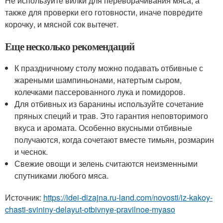
Не используйте вилки для переворачивания мяса, а
также для проверки его готовности, иначе повредите
корочку, и мясной сок вытечет.
Еще несколько рекомендаций
К праздничному столу можно подавать отбивные с
жареными шампиньонами, натертым сыром,
колечками пассерованного лука и помидоров.
Для отбивных из баранины используйте сочетание
пряных специй и трав. Это гарантия неповторимого
вкуса и аромата. Особенно вкусными отбивные
получаются, когда сочетают вместе тимьян, розмарин
и чеснок.
Свежие овощи и зелень считаются неизменными
спутниками любого мяса.
Источник:
https://idei-dizajna.ru-land.com/novosti/iz-kakoy-
chasti-svininy-delayut-otbivnye-pravilnoe-myaso