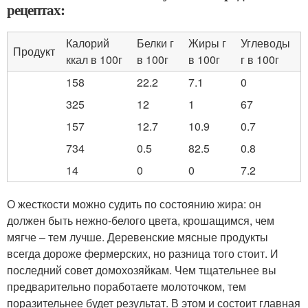
рецептах:
Калорий
Белки г
Жиры г
Углеводы
Продукт
ккал в 100г
в 100г
в 100г
г в 100г
158
22.2
7.1
0
325
12
1
67
157
12.7
10.9
0.7
734
0.5
82.5
0.8
14
0
0
7.2
О жесткости можно судить по состоянию жира: он
должен быть нежно-белого цвета, крошащимся, чем
мягче – тем лучше. Деревенские мясные продукты
всегда дороже фермерских, но разница того стоит. И
последний совет домохозяйкам. Чем тщательнее вы
предварительно поработаете молоточком, тем
поразительнее будет результат. В этом и состоит главная