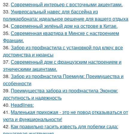
32.
Современный интерьер с восточными акцентами.
33.
Универсальный навес для бассейна из
поликарбоната: идеальное решение для вашего отдыха
34.
Современный зелёный дом на острове в Китае.
35.
Современная квартира в Минске с настроением
Франции.
36.
Забор из профнастила с установкой под ключ: все
достоинства и нюансы
37.
Современный дом с французским настроением и
этническими акцентами.
38.
Забор из профнастила Премиум: Преимущества и
особенности
39.
Преимущества забора из профнастила Эконом:
доступность и надежность
40.
Headlines:
41.
Маленькая прихожая - это не повод отказываться от
уюта и функциональности!
42.
Как правильно гасить известь для побелки сада:
пошаговая инструкция