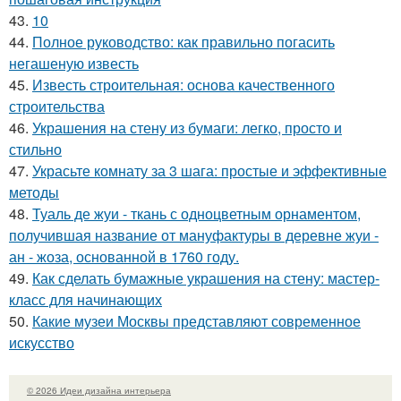
43.
10
44.
Полное руководство: как правильно погасить
негашеную известь
45.
Известь строительная: основа качественного
строительства
46.
Украшения на стену из бумаги: легко, просто и
стильно
47.
Украсьте комнату за 3 шага: простые и эффективные
методы
48.
Туаль де жуи - ткань с одноцветным орнаментом,
получившая название от мануфактуры в деревне жуи -
ан - жоза, основанной в 1760 году.
49.
Как сделать бумажные украшения на стену: мастер-
класс для начинающих
50.
Какие музеи Москвы представляют современное
искусство
© 2026 Идеи дизайна интерьера