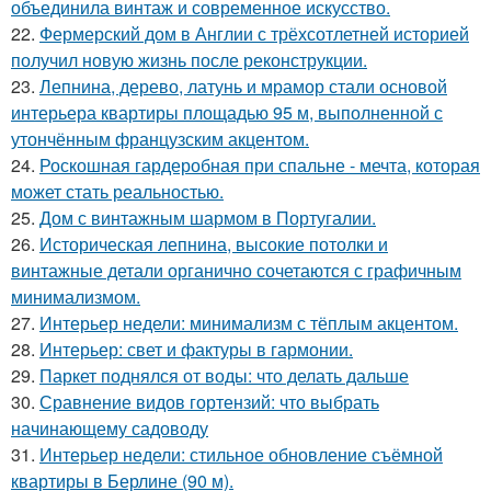
объединила винтаж и современное искусство.
22.
Фермерский дом в Англии с трёхсотлетней историей
получил новую жизнь после реконструкции.
23.
Лепнина, дерево, латунь и мрамор стали основой
интерьера квартиры площадью 95 м, выполненной с
утончённым французским акцентом.
24.
Роскошная гардеробная при спальне - мечта, которая
может стать реальностью.
25.
Дом с винтажным шармом в Португалии.
26.
Историческая лепнина, высокие потолки и
винтажные детали органично сочетаются с графичным
минимализмом.
27.
Интерьер недели: минимализм с тёплым акцентом.
28.
Интерьер: свет и фактуры в гармонии.
29.
Паркет поднялся от воды: что делать дальше
30.
Сравнение видов гортензий: что выбрать
начинающему садоводу
31.
Интерьер недели: стильное обновление съёмной
квартиры в Берлине (90 м).