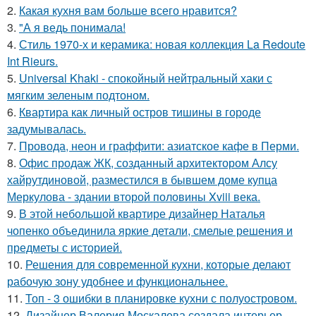
2.
Какая кухня вам больше всего нравится?
3.
"А я ведь понимала!
4.
Стиль 1970-х и керамика: новая коллекция La Redoute
Int Rieurs.
5.
Universal Khaki - спокойный нейтральный хаки с
мягким зеленым подтоном.
6.
Квартира как личный остров тишины в городе
задумывалась.
7.
Провода, неон и граффити: азиатское кафе в Перми.
8.
Офис продаж ЖК, созданный архитектором Алсу
хайрутдиновой, разместился в бывшем доме купца
Меркулова - здании второй половины Xviii века.
9.
В этой небольшой квартире дизайнер Наталья
чопенко объединила яркие детали, смелые решения и
предметы с историей.
10.
Решения для современной кухни, которые делают
рабочую зону удобнее и функциональнее.
11.
Топ - 3 ошибки в планировке кухни с полуостровом.
12.
Дизайнер Валерия Москалева создала интерьер,