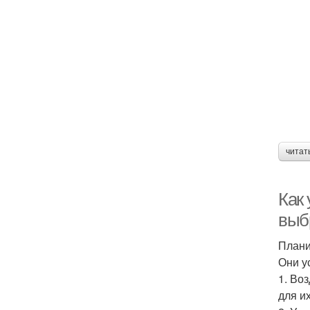
читат
Как 
выб
Плани
Они у
1. Во
для и