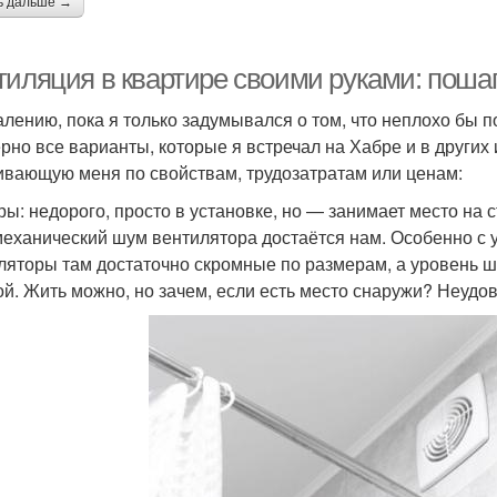
ь дальше →
тиляция в квартире своими руками: поша
алению, пока я только задумывался о том, что неплохо бы п
рно все варианты, которые я встречал на Хабре и в других 
ивающую меня по свойствам, трудозатратам или ценам:
ры: недорого, просто в установке, но — занимает место на 
механический шум вентилятора достаётся нам. Особенно с у
ляторы там достаточно скромные по размерам, а уровень 
ой. Жить можно, но зачем, если есть место снаружи? Неудо