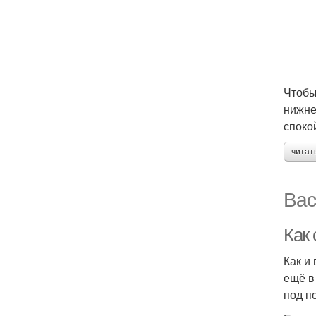
Чтобы
нижне
споко
читат
Вас
Как
Как и
ещё в
под п