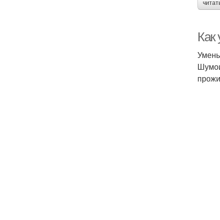
читат
Как
Умень
Шумои
прожи