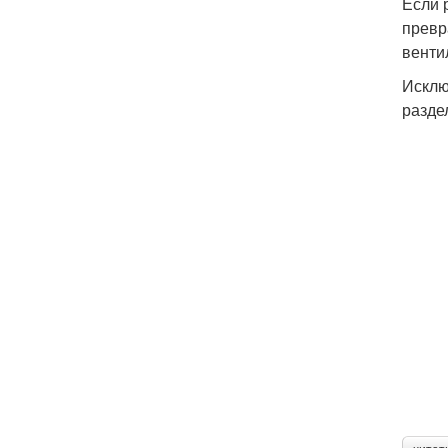
Если 
превр
венти
Исклю
разде