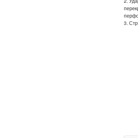
2. Уд
перек
перфо
3. Ст