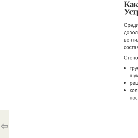
Как
Уст
Среди
довол
венти
соста
Стено
тру
шу
реш
кол
пос
⇦