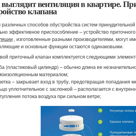
 выглядит вентиляция в квартире. При
ройство клапана
 различных способов обустройства систем принудительной 
ьно эффективное приспособление – устройство приточного
ляции
, изготовленные разными производителями, могут им
вляющие и основные функции остаются одинаковыми.
вой приточный клапан комплектуется следующими элемент
ба (пластиковый цилиндр) – обычно длина ее незначительн
моизоляционным материалом;
етка – закрывает вход в трубу, предотвращая попадания м
ьцо уплотнительное с заслонкой – располагается с внутрен
тупления потока воздуха при сильном ветре;