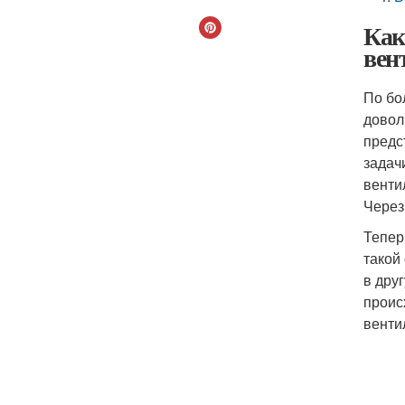
Как
вен
По бо
довол
предс
задач
венти
Через
Тепер
такой
в дру
проис
венти