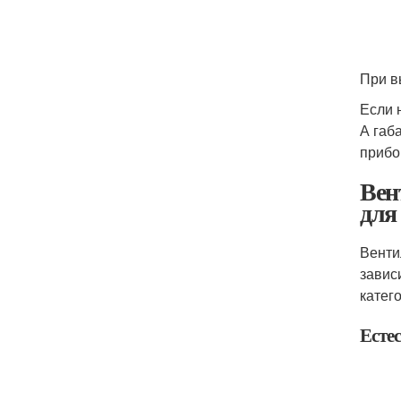
При в
Если 
А габ
прибо
Вен
для
Венти
завис
катег
Есте