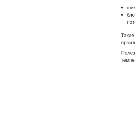
фил
бло
пот
Такие
произ
Полез
темпе