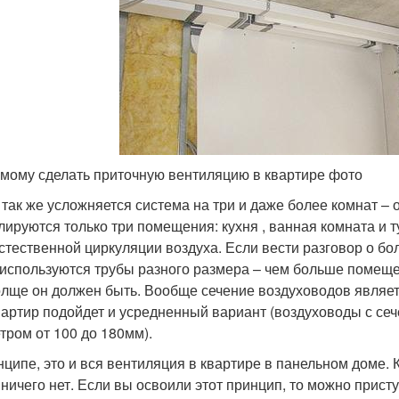
амому сделать приточную вентиляцию в квартире фото
 так же усложняется система на три и даже более комнат –
лируются только три помещения: кухня , ванная комната и т
естественной циркуляции воздуха. Если вести разговор о б
 используются трубы разного размера – чем больше помеще
олще он должен быть. Вообще сечение воздуховодов являетс
вартир подойдет и усредненный вариант (воздуховоды с сеч
тром от 100 до 180мм).
нципе, это и вся вентиляция в квартире в панельном доме. 
 ничего нет. Если вы освоили этот принцип, то можно прист