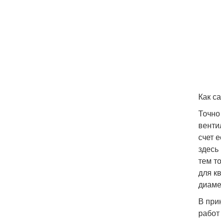
Как с
Точно
венти
счет 
здесь
тем т
для к
диаме
В при
работ