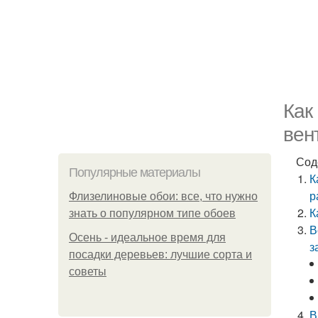
Как
вен
Сод
Популярные материалы
К
р
Флизелиновые обои: все, что нужно
К
знать о популярном типе обоев
В
Осень - идеальное время для
з
посадки деревьев: лучшие сорта и
советы
В