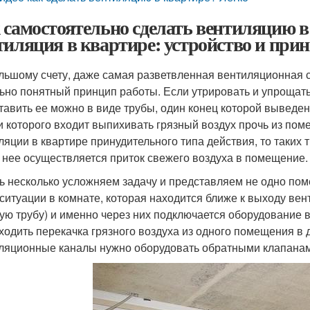
 самостоятельно сделать вентиляцию 
тиляция в квартире: устройство и при
льшому счету, даже самая разветвленная вентиляционная 
ьно понятный принцип работы. Если утрировать и упрощать
тавить ее можно в виде трубы, один конец которой выведен
и которого входит выпихивать грязный воздух прочь из пом
ляции в квартире принудительного типа действия, то таких 
 нее осуществляется приток свежего воздуха в помещение.
ь несколько усложняем задачу и представляем не одно поме
 ситуации в комнате, которая находится ближе к выходу вент
гую трубу) и именно через них подключается оборудование 
ходить перекачка грязного воздуха из одного помещения в 
ляционные каналы нужно оборудовать обратными клапанам