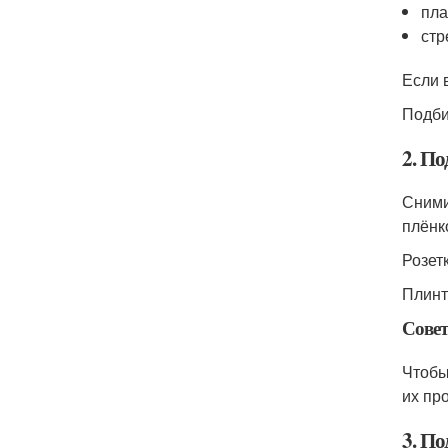
пла
стр
Если 
Подби
2. П
Сними
плёнк
Розет
Плинт
Совет
Чтобы
их пр
3. По