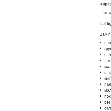
и нра
, чит
1. П
Вам п
неп
гру
есл
лот
мал
шпа
кис
пал
мал
пок
рез
сал