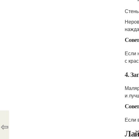
Стены
Неров
нажда
Совет
Если 
с кра
4. За
Маляр
и луч
Совет
Если 
⇦
Лай