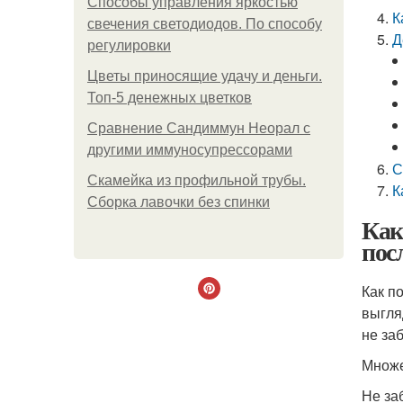
Способы управления яркостью
К
свечения светодиодов. По способу
Д
регулировки
Цветы приносящие удачу и деньги.
Топ-5 денежных цветков
Сравнение Сандиммун Неорал с
другими иммуносупрессорами
С
Скамейка из профильной трубы.
К
Сборка лавочки без спинки
Как
пос
Как п
выгля
не за
Множе
Не за