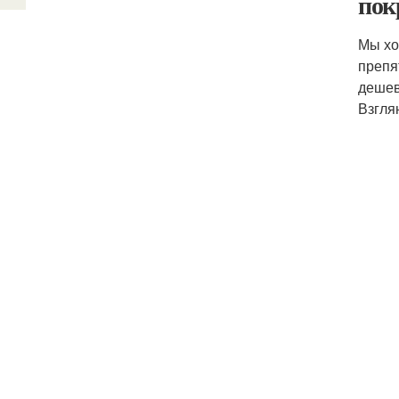
пок
Мы хо
препя
дешев
Взгля