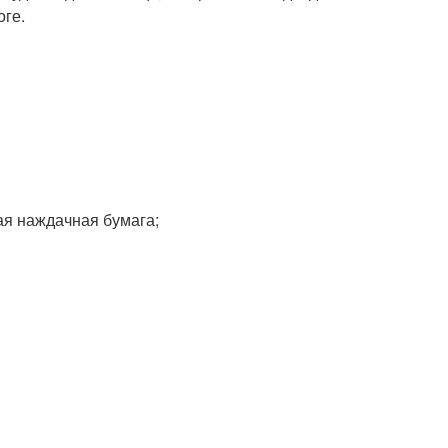
оге.
ая наждачная бумага;