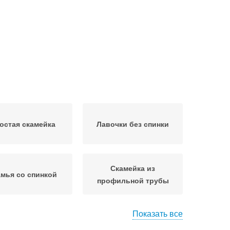
остая скамейка
Лавочки без спинки
Скамейка из
мья со спинкой
профильной трубы
Показать все
довые скамейки
Скамейки из металла