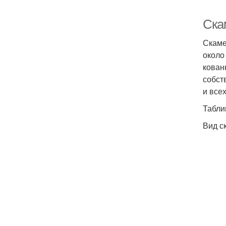
Ска
Скаме
около
кован
собст
и все
Табли
Вид с