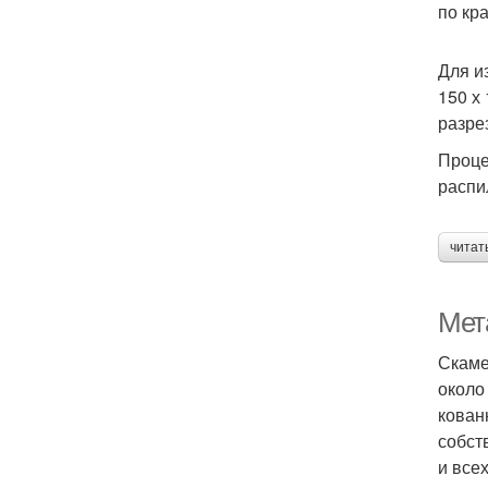
по кр
Для и
150 х
разрез
Проце
распи
читат
Мет
Скаме
около
кован
собст
и все