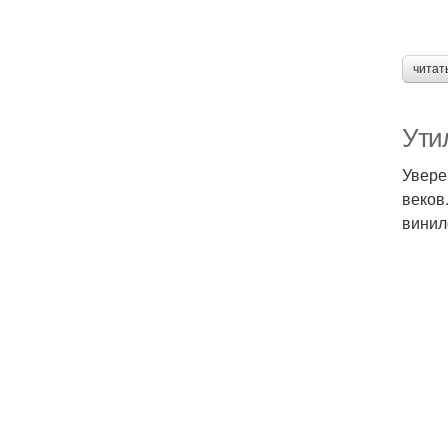
читат
Ути
Увере
веков
винил