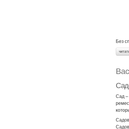
Без с
читат
Вас
Сад
Сад –
ремес
котор
Садов
Садов