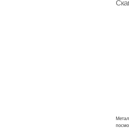
Ска
С
Метал
посмо