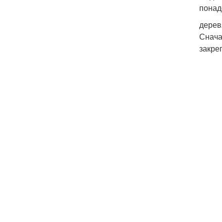
понад
дерев
Снача
закре