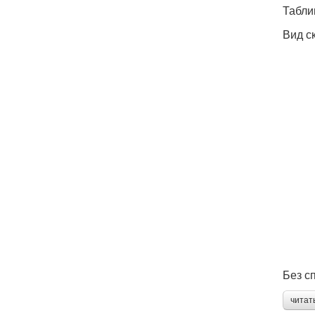
Табли
Вид с
Без с
читат