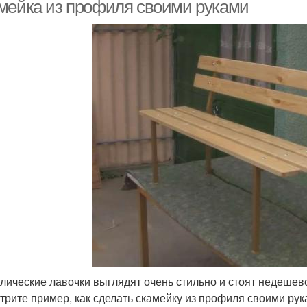
мейка из профиля своими руками
Металлические
Скамейка для дачи
Ска
скамейки
камейка со спинкой
лические лавочки выглядят очень стильно и стоят недешево.
трите пример, как сделать скамейку из профиля своими ру