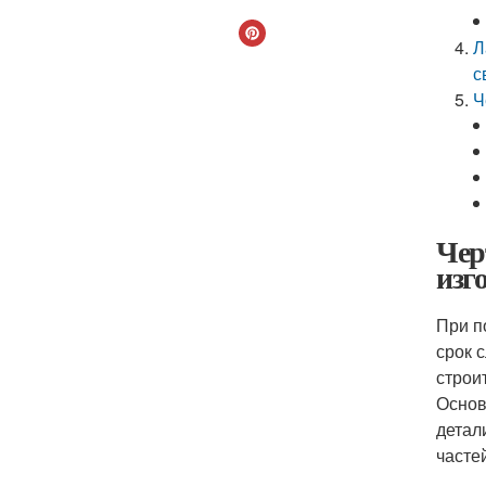
Л
с
Ч
Чер
изг
При п
срок 
строи
Осно
детал
часте