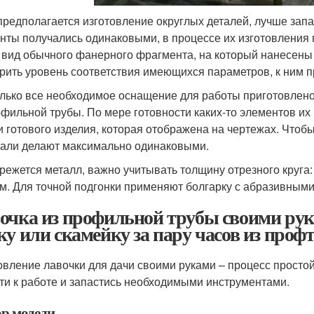
предполагается изготовление округлых деталей, лучше зап
нты получались одинаковыми, в процессе их изготовления п
 вид обычного фанерного фрагмента, на который нанесены 
рить уровень соответствия имеющихся параметров, к ним 
олько все необходимое оснащение для работы приготовлено
офильной трубы. По мере готовности каких-то элементов их
и готового изделия, которая отображена на чертежах. Чтобы
тали делают максимально одинаковыми.
 режется металл, важно учитывать толщину отрезного круга:
мм. Для точной подгонки применяют болгарку с абразивными
очка из профильной трубы своими рука
ку или скамейку за пару часов из проф
овление лавочки для дачи своими руками – процесс простой
ти к работе и запастись необходимыми инструментами.
р модели