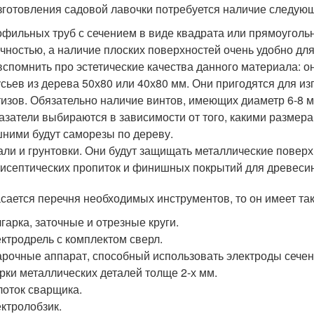
зготовления садовой лавочки потребуется наличие следую
фильных труб с сечением в виде квадрата или прямоуголь
чностью, а наличие плоских поверхностей очень удобно д
вспомнить про эстетические качества данного материала: 
сьев из дерева 50х80 или 40х80 мм. Они пригодятся для из
изов. Обязательно наличие винтов, имеющих диаметр 6-8 м
азатели выбираются в зависимости от того, какими размер
ними будут саморезы по дереву.
ли и грунтовки. Они будут защищать металлические поверх
исептических пропиток и финишных покрытий для древеси
асается перечня необходимых инструментов, то он имеет так
гарка, заточные и отрезные круги.
ктродрель с комплектом сверл.
рочные аппарат, способный использовать электроды сече
рки металлических деталей толще 2-х мм.
оток сварщика.
ктролобзик.