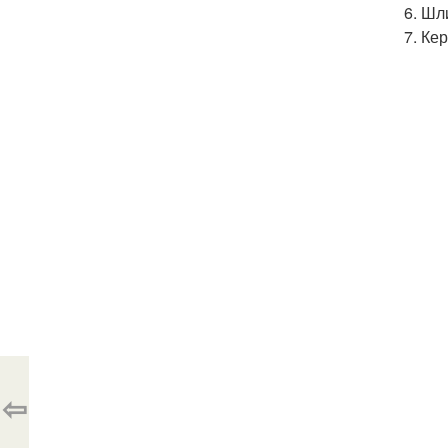
Шли
Кер
⇦