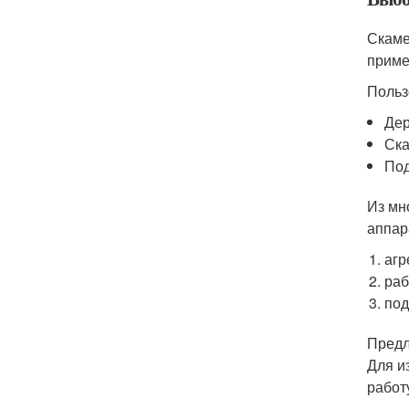
Скаме
приме
Польз
Дер
Ска
Под
Из мн
аппар
агр
раб
под
Предл
Для и
работ