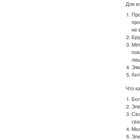
Для и
Про
про
не 
Бру
Мет
пок
лиш
Эма
Ант
Что к
Бол
Эле
Сва
сва
Мол
Эле