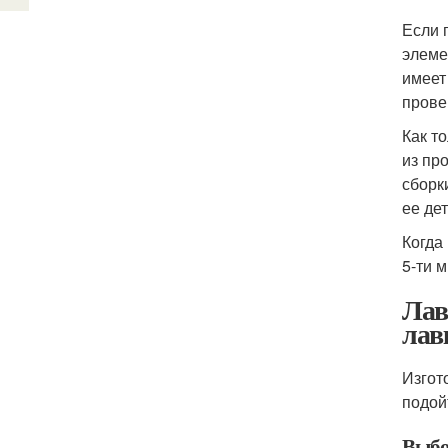
Если 
элеме
имеет
прове
Как т
из пр
сборк
ее де
Когда
5-ти 
Лав
лав
Изгот
подой
Выбо