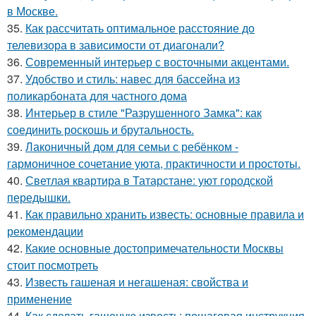
в Москве.
35.
Как рассчитать оптимальное расстояние до
телевизора в зависимости от диагонали?
36.
Современный интерьер с восточными акцентами.
37.
Удобство и стиль: навес для бассейна из
поликарбоната для частного дома
38.
Интерьер в стиле "Разрушенного Замка": как
соединить роскошь и брутальность.
39.
Лаконичный дом для семьи с ребёнком -
гармоничное сочетание уюта, практичности и простоты.
40.
Светлая квартира в Татарстане: уют городской
передышки.
41.
Как правильно хранить известь: основные правила и
рекомендации
42.
Какие основные достопримечательности Москвы
стоит посмотреть
43.
Известь гашеная и негашеная: свойства и
применение
44.
Как сделать гашеную известь: пошаговая инструкция