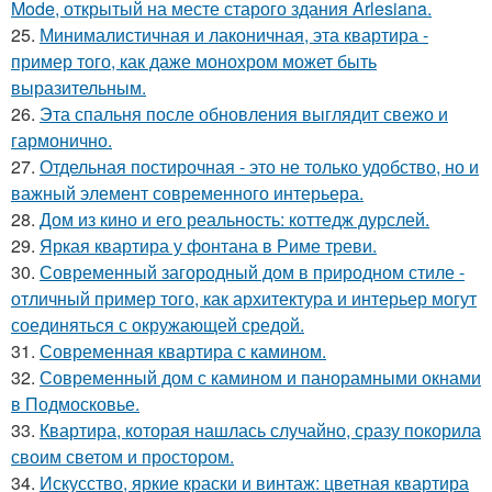
Mode, открытый на месте старого здания Arlesiana.
25.
Минималистичная и лаконичная, эта квартира -
пример того, как даже монохром может быть
выразительным.
26.
Эта спальня после обновления выглядит свежо и
гармонично.
27.
Отдельная постирочная - это не только удобство, но и
важный элемент современного интерьера.
28.
Дом из кино и его реальность: коттедж дурслей.
29.
Яркая квартира у фонтана в Риме треви.
30.
Современный загородный дом в природном стиле -
отличный пример того, как архитектура и интерьер могут
соединяться с окружающей средой.
31.
Современная квартира с камином.
32.
Современный дом с камином и панорамными окнами
в Подмосковье.
33.
Квартира, которая нашлась случайно, сразу покорила
своим светом и простором.
34.
Искусство, яркие краски и винтаж: цветная квартира