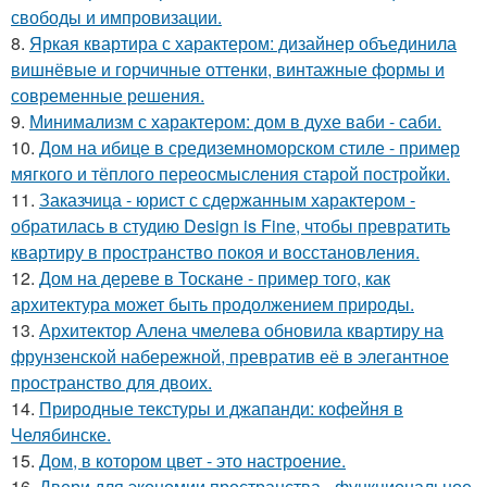
свободы и импровизации.
8.
Яркая квартира с характером: дизайнер объединила
вишнёвые и горчичные оттенки, винтажные формы и
современные решения.
9.
Минимализм с характером: дом в духе ваби - саби.
10.
Дом на ибице в средиземноморском стиле - пример
мягкого и тёплого переосмысления старой постройки.
11.
Заказчица - юрист с сдержанным характером -
обратилась в студию Design is Fine, чтобы превратить
квартиру в пространство покоя и восстановления.
12.
Дом на дереве в Тоскане - пример того, как
архитектура может быть продолжением природы.
13.
Архитектор Алена чмелева обновила квартиру на
фрунзенской набережной, превратив её в элегантное
пространство для двоих.
14.
Природные текстуры и джапанди: кофейня в
Челябинске.
15.
Дом, в котором цвет - это настроение.
16.
Двери для экономии пространства - функциональное