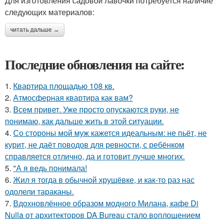
Для изготовления садовой лавочки потребуется наличие
следующих материалов:
читать дальше →
Последние обновления на сайте:
1.
Квартира площадью 108 кв.
2.
Атмосферная квартира как вам?
3.
Всем привет. Уже просто опускаются руки, не
понимаю, как дальше жить в этой ситуации.
4.
Со стороны мой муж кажется идеальным: не пьёт, не
курит, не даёт поводов для ревности, с ребёнком
справляется отлично, да и готовит лучше многих.
5.
"А я ведь понимала!
6.
Жил я тогда в обычной хрущёвке, и как-то раз нас
одолели тараканы.
7.
Вдохновлённое образом модного Милана, кафе Di
Nulla от архитекторов DA Bureau стало воплощением