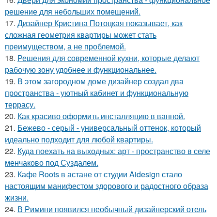
решение для небольших помещений.
17.
Дизайнер Кристина Потоцкая показывает, как
сложная геометрия квартиры может стать
преимуществом, а не проблемой.
18.
Решения для современной кухни, которые делают
рабочую зону удобнее и функциональнее.
19.
В этом загородном доме дизайнер создал два
пространства - уютный кабинет и функциональную
террасу.
20.
Как красиво оформить инсталляцию в ванной.
21.
Бежево - серый - универсальный оттенок, который
идеально подходит для любой квартиры.
22.
Куда поехать на выходных: арт - пространство в селе
менчаково под Суздалем.
23.
Кафе Roots в астане от студии Aidesign стало
настоящим манифестом здорового и радостного образа
жизни.
24.
В Римини появился необычный дизайнерский отель