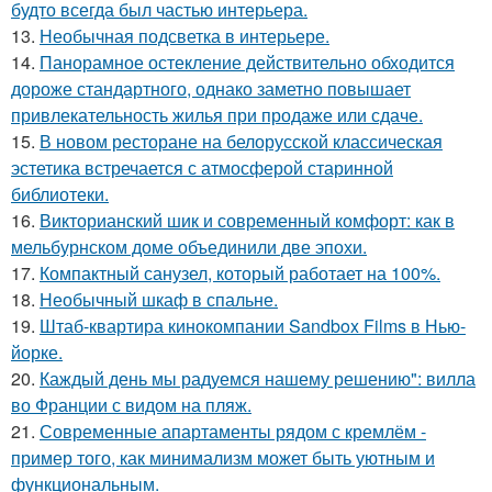
будто всегда был частью интерьера.
13.
Необычная подсветка в интерьере.
14.
Панорамное остекление действительно обходится
дороже стандартного, однако заметно повышает
привлекательность жилья при продаже или сдаче.
15.
В новом ресторане на белорусской классическая
эстетика встречается с атмосферой старинной
библиотеки.
16.
Викторианский шик и современный комфорт: как в
мельбурнском доме объединили две эпохи.
17.
Компактный санузел, который работает на 100%.
18.
Необычный шкаф в спальне.
19.
Штаб-квартира кинокомпании Sandbox Films в Нью-
йорке.
20.
Каждый день мы радуемся нашему решению": вилла
во Франции с видом на пляж.
21.
Современные апартаменты рядом с кремлём -
пример того, как минимализм может быть уютным и
функциональным.