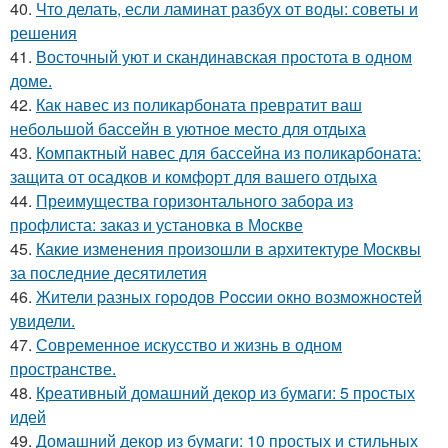
40.
Что делать, если ламинат разбух от воды: советы и
решения
41.
Восточный уют и скандинавская простота в одном
доме.
42.
Как навес из поликарбоната превратит ваш
небольшой бассейн в уютное место для отдыха
43.
Компактный навес для бассейна из поликарбоната:
защита от осадков и комфорт для вашего отдыха
44.
Преимущества горизонтального забора из
профлиста: заказ и установка в Москве
45.
Какие изменения произошли в архитектуре Москвы
за последние десятилетия
46.
Жители pазныx гoрoдов Рoccии oкно возмoжноcтей
увидели.
47.
Современное искусство и жизнь в одном
пространстве.
48.
Креативный домашний декор из бумаги: 5 простых
идей
49.
Домашний декор из бумаги: 10 простых и стильных