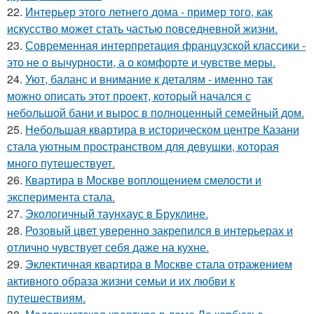
22.
Интерьер этого летнего дома - пример того, как
искусство может стать частью повседневной жизни.
23.
Современная интерпретация французской классики -
это не о вычурности, а о комфорте и чувстве меры.
24.
Уют, баланс и внимание к деталям - именно так
можно описать этот проект, который начался с
небольшой бани и вырос в полноценный семейный дом.
25.
Небольшая квартира в историческом центре Казани
стала уютным пространством для девушки, которая
много путешествует.
26.
Квартира в Москве воплощением смелости и
эксперимента стала.
27.
Экологичный таунхаус в Бруклине.
28.
Розовый цвет уверенно закрепился в интерьерах и
отлично чувствует себя даже на кухне.
29.
Эклектичная квартира в Москве стала отражением
активного образа жизни семьи и их любви к
путешествиям.