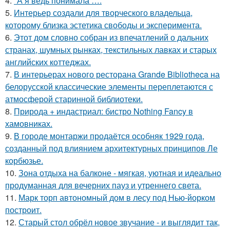
4.
"А я ведь понимала ….
5.
Интерьер создали для творческого владельца,
которому близка эстетика свободы и эксперимента.
6.
Этот дом словно собран из впечатлений о дальних
странах, шумных рынках, текстильных лавках и старых
английских коттеджах.
7.
В интерьерах нового ресторана Grande Bibliotheca на
белорусской классические элементы переплетаются с
атмосферой старинной библиотеки.
8.
Природа + индастриал: бистро Nothing Fancy в
хамовниках.
9.
В городе монтаржи продаётся особняк 1929 года,
созданный под влиянием архитектурных принципов Ле
корбюзье.
10.
Зона отдыха на балконе - мягкая, уютная и идеально
продуманная для вечерних пауз и утреннего света.
11.
Марк торп автономный дом в лесу под Нью-йорком
построит.
12.
Старый стол обрёл новое звучание - и выглядит так,