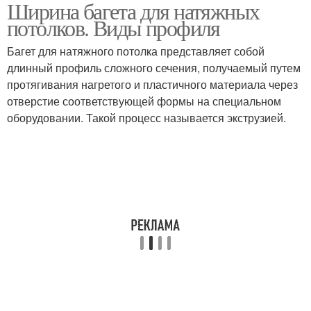
Ширина багета для натяжных
Потолок при установке
Алюминиевый профиль
потолков. Виды профиля
Багет для натяжного потолка представляет собой
длинный профиль сложного сечения, получаемый путем
протягивания нагретого и пластичного материала через
Профиль для монтажа
Натяжные потолки
отверстие соответствующей формы на специальном
оборудовании. Такой процесс называется экструзией.
Багет для
Профили для натяжных
многоуровневых
потолков
потолков