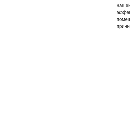
нашей
эффек
помещ
прини