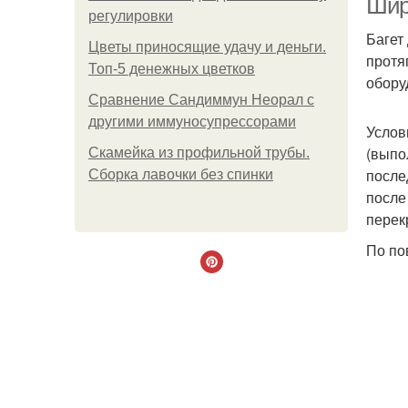
Шир
регулировки
Багет
Цветы приносящие удачу и деньги.
протя
Топ-5 денежных цветков
обору
Сравнение Сандиммун Неорал с
другими иммуносупрессорами
Услов
(выпо
Скамейка из профильной трубы.
после
Сборка лавочки без спинки
после
перек
По по