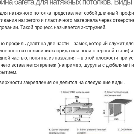
ина багета для натяжных потолков. Вид
 для натяжного потолка представляет собой длинный профи
гивания нагретого и пластичного материала через отверс
довании. Такой процесс называется экструзией.
но профиль делят на две части – замок, который служит дл
лненного из поливинилхлорида или полиэстеровой ткани) и
дней частью, понятна из названия – в этой плоскости при у
 чего вставляется крепеж (например, шурупы с дюбелями) 
рытием.
верхности закрепления он делится на следующие виды.