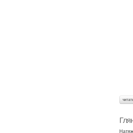
читат
Гля
Натяж