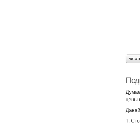
читат
Под
Думае
цены 
Давай
1. Ст