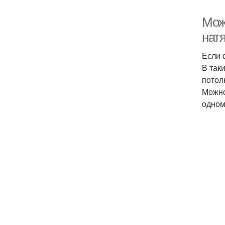
Мож
натя
Если 
В так
потол
Можно
одно