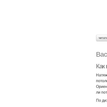
читат
Вас
Как 
Натяж
потол
Ориен
ли по
По ди