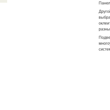
Панел
Друго
выбра
оклеи
разны
Подве
много
систе