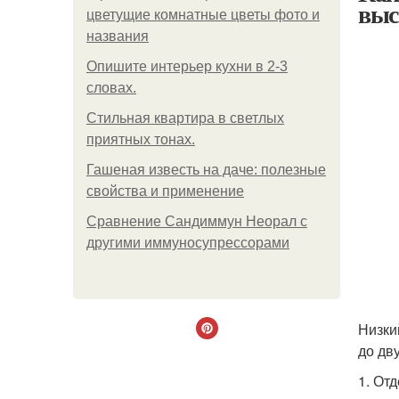
выс
цветущие комнатные цветы фото и
названия
Опишите интерьер кухни в 2-3
словах.
Стильная квартира в светлых
приятных тонах.
Гашеная известь на даче: полезные
свойства и применение
Сравнение Сандиммун Неорал с
другими иммуносупрессорами
Низки
до дв
1. От