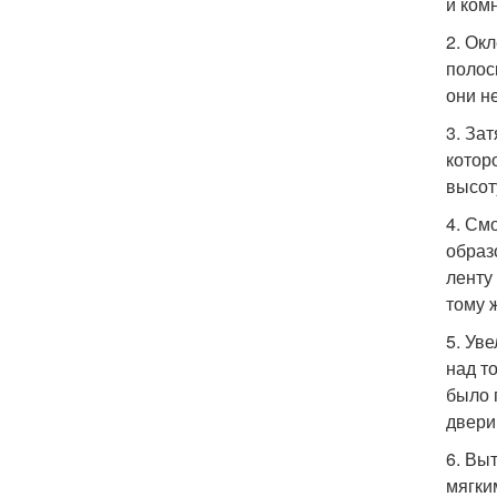
и ком
2. Ок
полос
они н
3. За
котор
высот
4. См
образ
ленту
тому 
5. Ув
над т
было 
двери
6. Вы
мягки