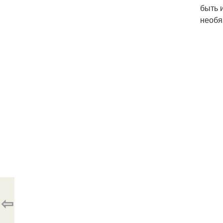
быть 
необя
⇦