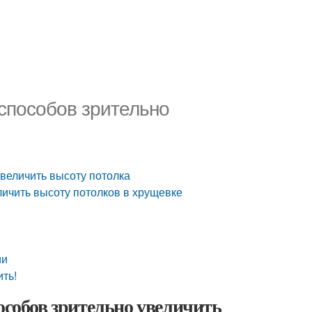
 способов зрительно
увеличить высоту потолка
еличить высоту потолков в хрущевке
ии
ть!
особов зрительно увеличить