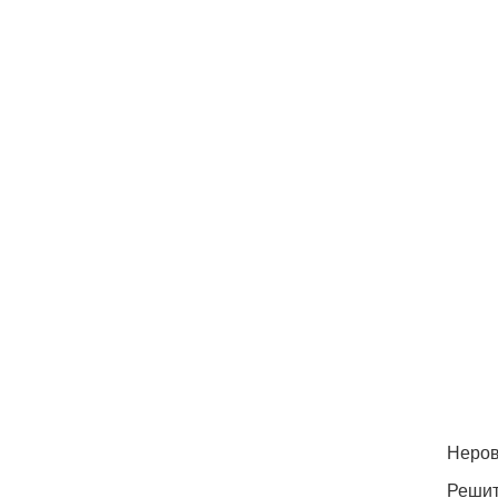
Неров
Решит