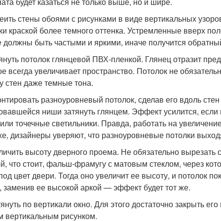
ната будет казаться не только выше, но и шире.
леить стены обоями с рисунками в виде вертикальных узор
ки краской более темного оттенка. Устремленные вверх по
е должны быть частыми и яркими, иначе получится обратны
тянуть потолок глянцевой ПВХ-пленкой. Глянец отразит пред
ое всегда увеличивает пространство. Потолок не обязатель
у стен даже темные тона.
онтировать разноуровневый потолок, сделав его вдоль стен 
овавшейся ниши затянуть глянцем. Эффект усилится, если 
 или точечные светильники. Правда, работать на увеличение
же, дизайнеры уверяют, что разноуровневые потолки выход
еличить высоту дверного проема. Не обязательно вырезать 
ой, что стоит, фальш-фрамугу с матовым стеклом, через кот
под цвет двери. Тогда оно увеличит ее высоту, и потолок п
, заменив ее высокой аркой — эффект будет тот же.
тянуть по вертикали окно. Для этого достаточно закрыть его
м вертикальным рисунком.