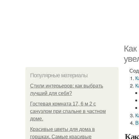
Как
уве
Сод
Популярные материалы
К
К
Стили интерьеров: как выбрать
лучший для себя?
Гостевая комната 17, 6 м 2 с
санузлом при спальне в частном
К
доме.
В
Красивые цветы для дома в
Как
горшках. Самые красивые