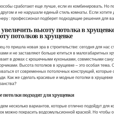
пособы сработают еще лучше, если их комбинировать. Но по
с другом и не нарушали единый стиль комнаты. Если хотите 
неру : профессионал подберет подходящие решения для в
 увеличить высоту потолка в хрущевке
оту потолков в хрущевке
ец-то пришла новая эра в строительстве: сегодня для нас 
ками и не заставляют больше ютиться в малогабаритных хр
вает в домах с крошечными кухоньками, совместными сану
орчиками. Высота потолков в хрущевке – это особая тема. 
ываться от современных потолочных конструкций, которые
ди. Как же сделать красивые и модные потолки в хрущевке 
ранства?
е потолки подходят для хрущевки
дем несколько вариантов, которые отлично подойдут для к
ок можно покрасить водоэмульсионной краской. Но чтобы о