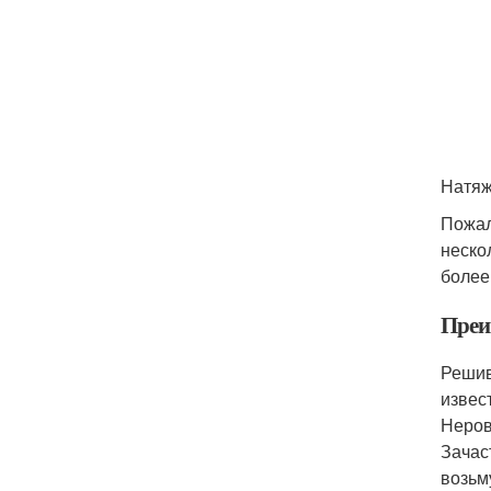
Натяж
Пожал
неско
более
Преи
Решив
извес
Неров
Зачас
возьм