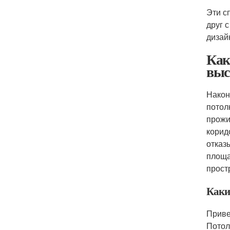
Эти с
друг 
дизай
Как
выс
Након
потол
прожи
корид
отказ
площа
прост
Каки
Приве
Потол