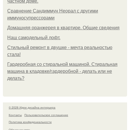
частном доме.
Сравнение Сандиммун Неорал с другими
иммуносупрессорами
Домашняя оранжерея в квартире. Общие сведения
Наш самодельный лофт.
Стильный ремонт в двушке - мечта реальностью
стала!
Гардеробная со стиральной машиной. Стиральная
машина в кладовке/гардеробной - делать или не
делать?
© 2026 Идеи дизайна интерьера
Контакты
Пользовательское соглашение
Политика конфидециальности
Обратная связь