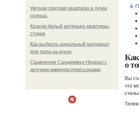
П
Уютная светлая квартира в лучах
солнца.
Красно-белый интерьер квартиры-
студии
Как выбрать идеальный материал
для пола на кухне
Как
о т
Сравнение Сандиммун Неорал с
другими иммуносупрессорами
Вы сч
что м
стиль
Телев