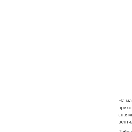
На ма
прихо
спряч
венти
Рабоч