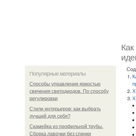
Как
иде
Сод
Популярные материалы
К
п
Способы управления яркостью
Х
свечения светодиодов. По способу
Х
регулировки
Стили интерьеров: как выбрать
лучший для себя?
Скамейка из профильной трубы.
Сборка лавочки без спинки