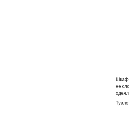
Шкаф-
не сл
одеял
Туале