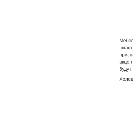
Мебел
шкаф-
присп
акцен
будут 
Холод