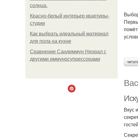
солнца.
Выбор
Красно-белый интерьер квартиры-
Первы
студии
помёт
Как выбрать идеальный материал
услов
для пола на кухне
Сравнение Сандиммун Неорал с
другими иммуносупрессорами
читат
Вас
Иск
Вкус 
секре
гостей
Секре