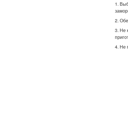
1. Вы
замор
2. Об
3. Не
приго
4. Не