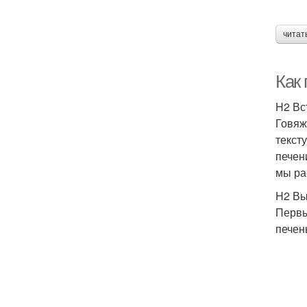
читат
Как 
H2 Вс
Говяж
текст
печен
мы ра
H2 Вы
Первы
печен