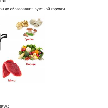
 огне.
рон до образования румяной корочки.
вкус