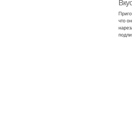
Вку
Приго
что о
нарез
подли