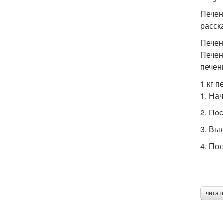
Печен
расск
Печен
Печен
печен
1 кг 
1. На
2. По
3. Вы
4. По
читат