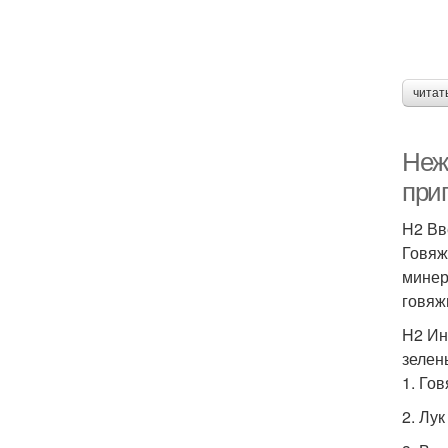
читат
Нежн
при
H2 Вв
Говяж
минер
говяж
H2 Ин
зелен
1. Го
2. Лу