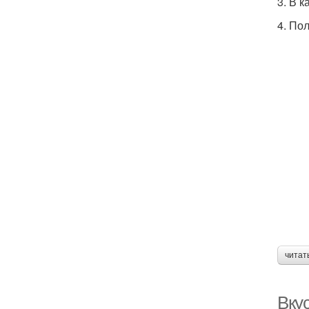
3. В 
4. По
читат
Вкус