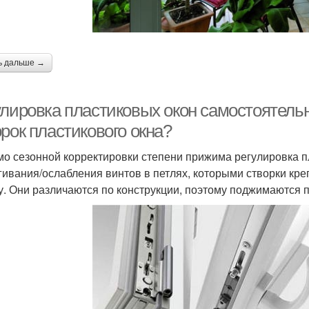
ь дальше →
улировка пластиковых окон самостоятельн
рок пластикового окна?
о сезонной корректировки степени прижима регулировка пл
гивания/ослабления винтов в петлях, которыми створки креп
у. Они различаются по конструкции, поэтому поджимаются 