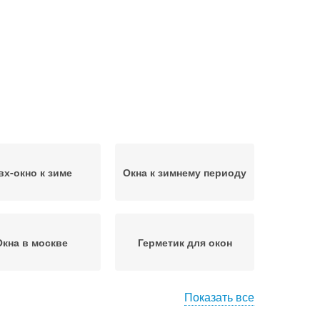
вх-окно к зиме
Окна к зимнему периоду
Окна в москве
Герметик для окон
Показать все
ревянные окна
Рамы на зиму