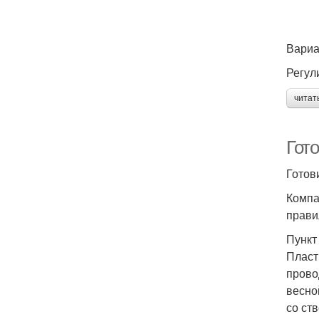
Вариа
Регул
читат
Гот
Готов
Компа
прави
Пункт
Пласт
прово
весно
со ст