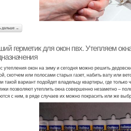
ь дальше →
ий герметик для окон пвх. Утепляем окна
дназначения
с утепления окон на зиму и сегодня можно решить дедовск
ой, скотчем или полосами старых газет, набить вату или ве
ли такой вариант подойдет владельцу квартиры, где только
тики позволяют утеплить окна совершенно незаметно – поло
ются с ним, в ряде случаев их можно покрасить или же выб