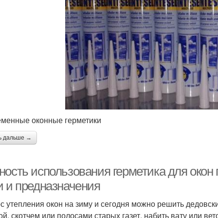
менные оконные герметики
ь дальше →
ость использования герметика для окон п
и и предназначения
с утепления окон на зиму и сегодня можно решить дедовск
ой, скотчем или полосами старых газет, набить вату или ве