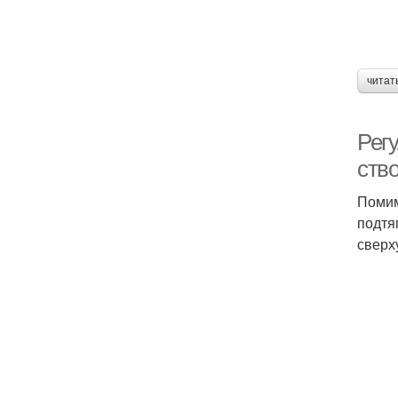
читат
Рег
ство
Помим
подтя
сверх