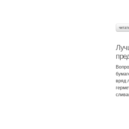
читат
Лучш
пре
Вопро
бумаг
вряд 
герме
слива