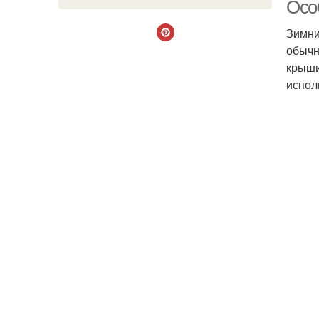
Осо
Зимни
обычн
крыши
испол