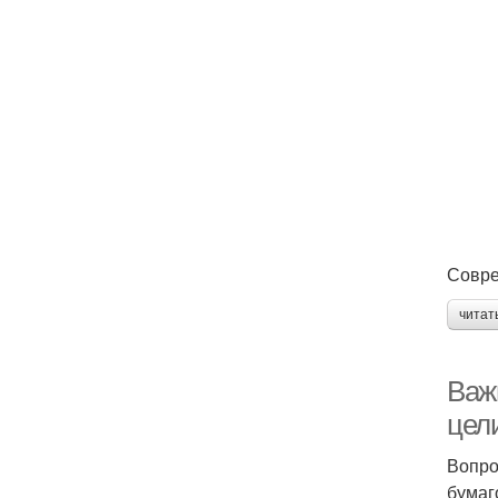
Совре
читат
Важн
цел
Вопро
бумаг