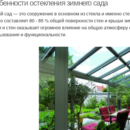
пластиковых окон
бенности остекления зимнего сада
й сад — это сооружение в основном из стекла и именно сте
о составляет 80 - 85 % общей поверхности стен и крыши з
Пленка на окна
Окна от солнца
О
 и стен оказывает огромное влияние на общую атмосферу 
ьзования и функциональности.
Откосы для
Окна на балконе
Гер
пластиковых окон
Окна по шведской
технологии