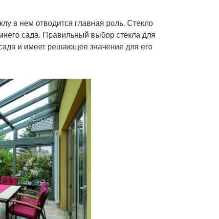
клу в нем отводится главная роль. Стекло
имнего сада. Правильный выбор стекла для
кна на веранде
Окна в доме
сада и имеет решающее значение для его
Щели в пластиковых
метики для окон
окнах