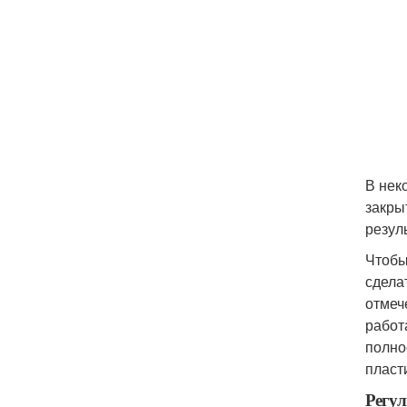
В нек
закры
резул
Чтобы
сдела
отмеч
работ
полно
пласт
Регул