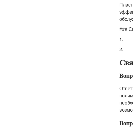
Пласт
эффек
обслу
### С
1.
2.
Свя
Вопро
Ответ
полим
необх
возмо
Вопр