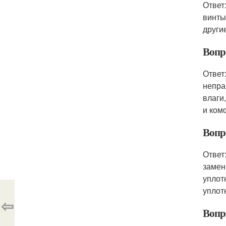
Ответ
винты
други
Вопр
Ответ
непра
влаги
и ком
Вопр
Ответ
замен
уплот
уплот
⇦
Вопр