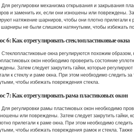
: Для регулировки механизма открывания и закрывания пл
ров и заменить их, если они изношены или повреждены. Зат
ируют натяжение шарниров, чтобы они плотно прилегали к р
 шарниры не были слишком натянутыми, чтобы избежать по
ос 6: Как отрегулировать стеклопластиковые окна
: Стеклопластиковые окна регулируются похожим образом, к
опластиковых окон необходимо проверить состояние уплотн
ждены. Затем следует закрутить гайки, которые регулируют
гали к стеклу и раме окна. При этом необходимо следить за
утыми, чтобы избежать повреждения стекла.
ос 7: Как отрегулировать рама пластиковых окон
: Для регулировки рамы пластиковых окон необходимо пров
зношены или повреждены. Затем следует закрутить гайки, 
лотно прилегали к раме окна. При этом необходимо следит
утыми, чтобы избежать повреждения рамок и стекла. Также