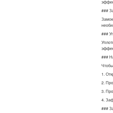
эффек
### З
Замок
необх
### У
Уплот
эффек
### Н
Чтобы
1. От
2. Пр
3. Пр
4. За
### З