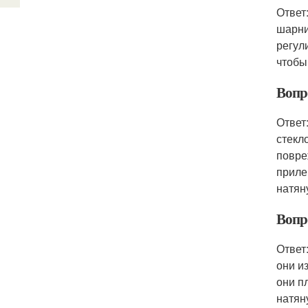
Ответ
шарни
регул
чтобы
Вопр
Ответ
стекл
повре
приле
натян
Вопр
Ответ
они и
они п
натян