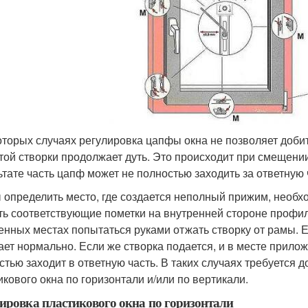
оторых случаях регулировка цапфы окна не позволяет доби
той створки продолжает дуть. Это происходит при смещении
ьтате часть цапф может не полностью заходить за ответную 
 определить место, где создается неполный прижим, необ
ть соответствующие пометки на внутренней стороне профиля
енных местах попытаться руками отжать створку от рамы. 
ает нормально. Если же створка подается, и в месте прило
стью заходит в ответную часть. В таких случаях требуется 
икового окна по горизонтали и/или по вертикали.
ировка пластикового окна по горизонтали