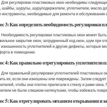
: Для регулировки пластиковых окон необходимы следующие
, шайбы, шурупы, шуруподержатели, уплотнители, масло для 
е инструменты, необходимые для ремонта и обслуживания 
ос 3: Как определить необходимость регулировки п
: Необходимость регулировки пластиковых окон может быт
вильное закрытие окон, затрудненный ход окон, шум при отк
, изношенность уплотнителей и другие дефекты, которые м
форта в помещении.
ос 4: Как правильно отрегулировать уплотнители 
: Для правильной регулировки уплотнителей пластиковых о
ить их, если они изношены или повреждены. Затем следует 
нителей, чтобы они плотно прилегали к стеклу и раме окна.
нители не были слишком натянутыми, чтобы избежать повр
ос 5: Как отрегулировать механизм открывания и 