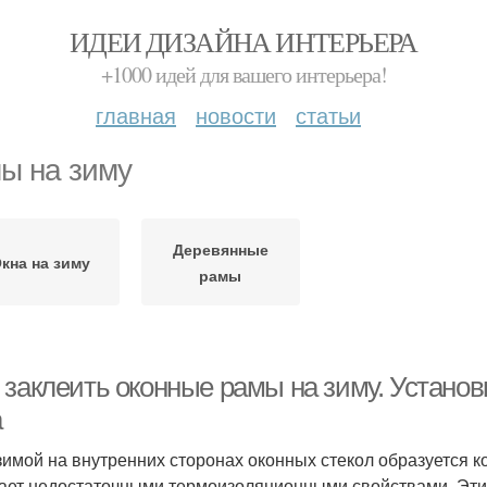
ИДЕИ ДИЗАЙНА ИНТЕРЬЕРА
+1000 идей для вашего интерьера!
главная
новости
статьи
ы на зиму
Деревянные
кна на зиму
рамы
 заклеить оконные рамы на зиму. Устано
а
зимой на внутренних сторонах оконных стекол образуется ко
ает недостаточными термоизоляционными свойствами. Эти