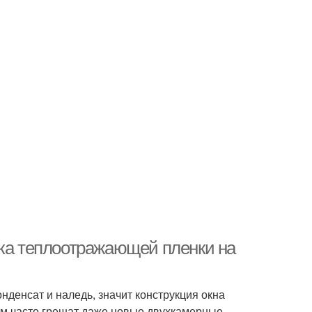
вка теплоотражающей пленки на
нденсат и наледь, значит конструкция окна
м часто грешат даже новые двухкамерные