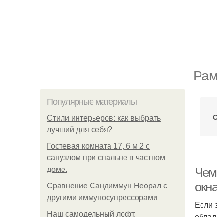
Рам
Популярные материалы
О
Стили интерьеров: как выбрать
лучший для себя?
Гостевая комната 17, 6 м 2 с
санузлом при спальне в частном
доме.
Чем
окн
Сравнение Сандиммун Неорал с
другими иммуносупрессорами
Если 
Наш самодельный лофт.
облад