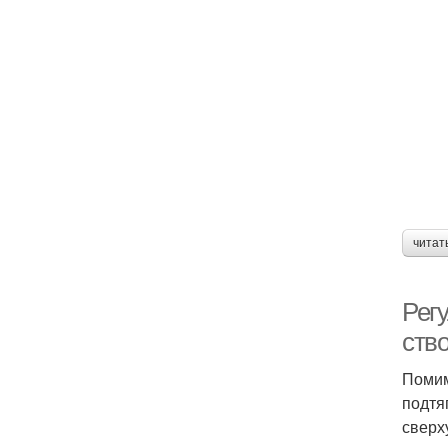
читат
Рег
ство
Помим
подтя
сверх