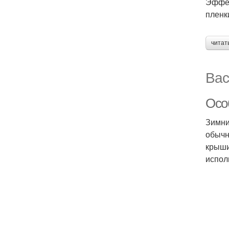
Эффек
пленк
читат
Вас
Осо
Зимни
обычн
крыши
испол