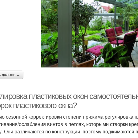
ь дальше →
улировка пластиковых окон самостоятельн
рок пластикового окна?
о сезонной корректировки степени прижима регулировка пл
гивания/ослабления винтов в петлях, которыми створки креп
у. Они различаются по конструкции, поэтому поджимаются 