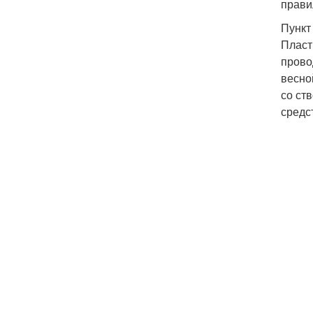
прави
Пункт
Пласт
прово
весно
со ст
средс