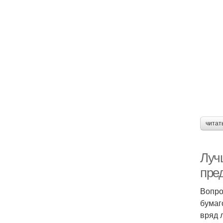
читат
Лучш
пре
Вопро
бумаг
вряд 